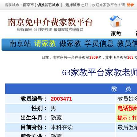
当前城市：
南京市
[
切换其它城市
]
选择城市
您好，欢迎来家教平台！请
登录
家教
南京站
请家教
做家教
学员信息
教员
目前，南京家教平台在册教员
3809
名，其中明星教员
163
63家教平台家教老师
教 员
教员编号：
2003471
教员姓
性别：
男
电话预约教
出生年月：
隐藏
提示：打
目前身份：
本科在读
最后登录：
所学专业：
隐藏