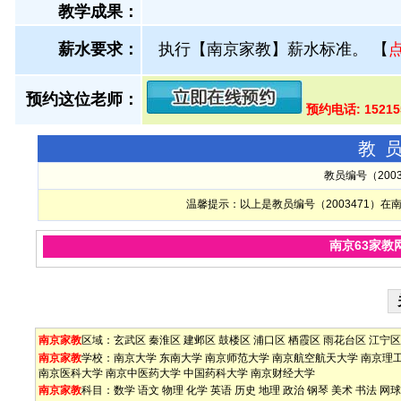
教学成果：
薪水要求：
执行【南京家教】薪水标准。
【
预约这位老师：
预约电话: 15215
教
教员编号（200
温馨提示：以上是教员编号（2003471）
南京63家教
南京家教
区域：
玄武区
秦淮区
建邺区
鼓楼区
浦口区
栖霞区
雨花台区
江宁区
南京家教
学校：
南京大学
东南大学
南京师范大学
南京航空航天大学
南京理
南京医科大学
南京中医药大学
中国药科大学
南京财经大学
南京家教
科目：
数学
语文
物理
化学
英语
历史
地理
政治
钢琴
美术
书法
网球