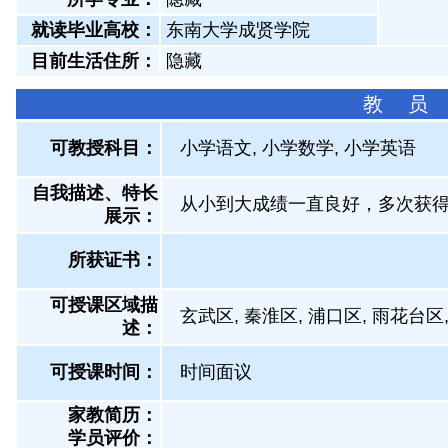
就读毕业高校：
东南大学成贤学院
目前生活住所：
隐藏
教 员
可教授科目：
小学语文, 小学数学, 小学英语
自我描述、特长
从小到大成绩一直良好，多次获
展示
：
所获证书
：
可授课区域描
玄武区, 秦淮区, 浦口区, 雨花台区
述：
可授课时间：
时间面议
家教简历：
学员评价：