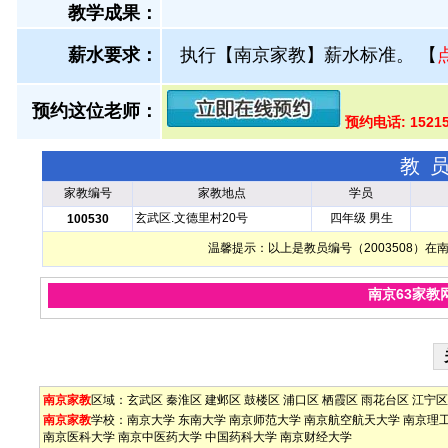
教学成果：
薪水要求：
执行【南京家教】薪水标准。
【
预约这位老师：
预约电话: 1521
教
家教编号
家教地点
学员
玄武区.文德里村20号
四年级 男生
100530
温馨提示：以上是教员编号（2003508）
南京63家教
南京家教
区域：
玄武区
秦淮区
建邺区
鼓楼区
浦口区
栖霞区
雨花台区
江宁区
南京家教
学校：
南京大学
东南大学
南京师范大学
南京航空航天大学
南京理
南京医科大学
南京中医药大学
中国药科大学
南京财经大学