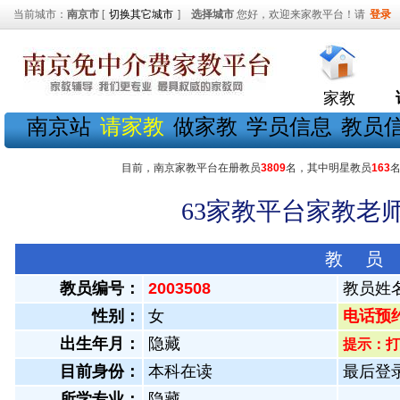
当前城市：
南京市
[
切换其它城市
]
选择城市
您好，欢迎来家教平台！请
登录
家教
南京站
请家教
做家教
学员信息
教员
目前，南京家教平台在册教员
3809
名，其中明星教员
163
63家教平台家教老师
教 员
教员编号：
2003508
教员姓
性别：
女
电话预约教
出生年月：
隐藏
提示：打
目前身份：
本科在读
最后登录：
所学专业：
隐藏