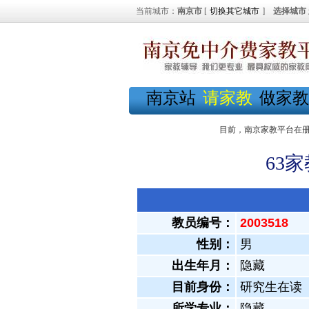
当前城市：
南京市
[
切换其它城市
]
选择城市
南京站
请家教
做家教
目前，南京家教平台在
63
教员编号：
2003518
性别：
男
出生年月：
隐藏
目前身份：
研究生在读
所学专业：
隐藏