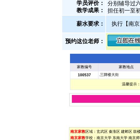
学员评价：
分别辅导过
教学成果：
担任初一至
薪水要求：
执行【南京
预约这位老师：
家教编号
家教地点
.三牌楼大街
100537
温馨提示：
南京家教
区域：
玄武区
秦淮区
建邺区
鼓
南京家教
学校：
南京大学
东南大学
南京师