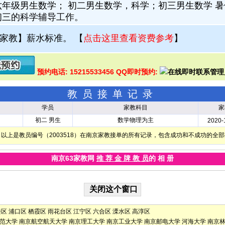
六年级男生数学； 初二男生数学，科学；初三男生数学 
初三的科学辅导工作。
家教】薪水标准。
【
点击这里查看资费参考
】
预约电话: 15215533456 QQ即时预约:
教员接单记录
学员
家教科目
家
初二 男生
数学物理为主
2020-
以上是教员编号（2003518）在南京家教接单的所有记录，包含成功和不成功的全
南京63家教网
推 荐 金 牌 教 员
的 相 册
楼区
浦口区
栖霞区
雨花台区
江宁区
六合区
溧水区
高淳区
范大学
南京航空航天大学
南京理工大学
南京工业大学
南京邮电大学
河海大学
南京