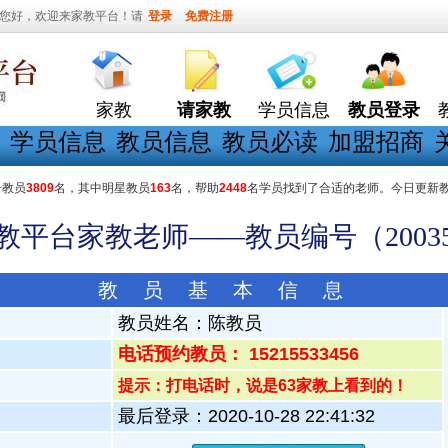
您好，欢迎来家教平台！请
登录
免费注册
家教
请家教
学员信息
教员登录
学员信息
教员信息
教员必读
加盟招商
册教员
3809
名，其中明星教员
163
名，帮助
2448
名学员找到了合适的老师。今日更新
家教平台家教老师——教员编号（20035
教 员 基 本 信 息
教员姓名：
陈教员
电话预约教员： 15215533456
提示：打电话时，说是63家教上看到的！
最后登录：2020-10-28 22:41:32