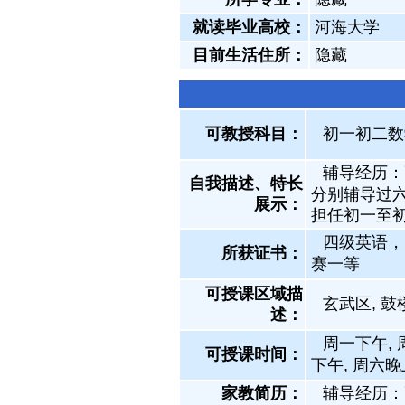
就读毕业高校：
河海大学
目前生活住所：
隐藏
可教授科目：
初一初二数学
辅导经历：
自我描述、特长
分别辅导过
展示
：
担任初一至
四级英语，
所获证书
：
赛一等
可授课区域描
玄武区, 鼓
述：
周一下午, 
可授课时间：
下午, 周六晚
家教简历：
辅导经历：