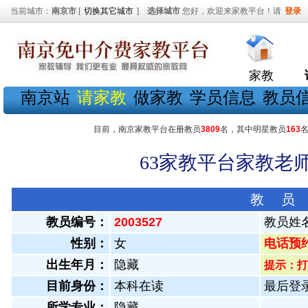
当前城市：
南京市
[
切换其它城市
]
选择城市
您好，欢迎来家教平台！请
登录
家教
南京站
请家教
做家教
学员信息
教员
目前，南京家教平台在册教员
3809
名，其中明星教员
163
63家教平台家教老师
教 员
教员编号：
2003527
教员姓
性别：
女
电话预约教
出生年月：
隐藏
提示：打
目前身份：
本科在读
最后登录：
所学专业：
隐藏