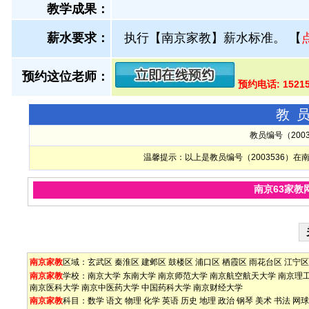
教学成果：
薪水要求：
执行【南京家教】薪水标准。
【
预约这位老师：
预约电话: 1521
教
教员编号（200
温馨提示：以上是教员编号（2003536）
南京63家教
南京家教
区域：
玄武区
秦淮区
建邺区
鼓楼区
浦口区
栖霞区
雨花台区
江宁区
南京家教
学校：
南京大学
东南大学
南京师范大学
南京航空航天大学
南京理
南京医科大学
南京中医药大学
中国药科大学
南京财经大学
南京家教
科目：
数学
语文
物理
化学
英语
历史
地理
政治
钢琴
美术
书法
网球