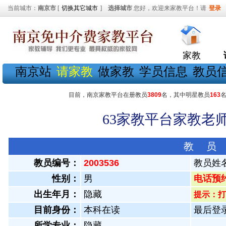
当前城市：
南京市
[
切换其它城市
]
选择城市
您好，欢迎来家教平台！请
登录
家教
南京站
请家教
做家教
学员信息
教员
目前，南京家教平台在册教员
3809
名，其中明星教员
163
63家教平台家教老师
教 员
教员编号：
2003536
教员姓
性别：
男
电话预约教
出生年月：
隐藏
提示：打
目前身份：
本科在读
最后登录：
所学专业：
隐藏