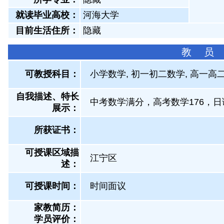
就读毕业高校：
河海大学
目前生活住所：
隐藏
教 员
可教授科目：
小学数学, 初一初二数学, 高一高二
自我描述、特长
中考数学满分，高考数学176，日
展示
：
所获证书
：
可授课区域描
江宁区
述：
可授课时间：
时间面议
家教简历：
学员评价：