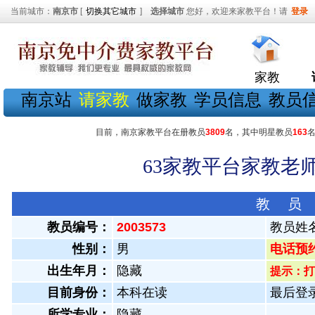
当前城市：
南京市
[
切换其它城市
]
选择城市
您好，欢迎来家教平台！请
登录
家教
南京站
请家教
做家教
学员信息
教员
目前，南京家教平台在册教员
3809
名，其中明星教员
163
63家教平台家教老师
教 员
教员编号：
2003573
教员姓
性别：
男
电话预约教
出生年月：
隐藏
提示：打
目前身份：
本科在读
最后登录：
所学专业：
隐藏