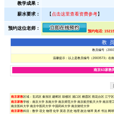
教学成果：
薪水要求：
【
点击这里查看资费参考
】
预约这位老师：
预约电话: 1521
教
教员编号（200
温馨提示：以上是教员编号（2003573）
南京63家教
南京家教
区域：
玄武区
秦淮区
建邺区
鼓楼区
浦口区
栖霞区
雨花台区
江宁区
南京家教
学校：
南京大学
东南大学
南京师范大学
南京航空航天大学
南京理
南京医科大学
南京中医药大学
中国药科大学
南京财经大学
南京家教
科目：
数学
语文
物理
化学
英语
历史
地理
政治
钢琴
美术
书法
网球