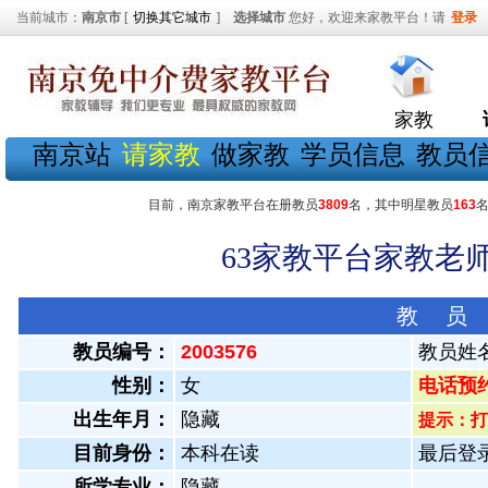
当前城市：
南京市
[
切换其它城市
]
选择城市
您好，欢迎来家教平台！请
登录
家教
南京站
请家教
做家教
学员信息
教员
目前，南京家教平台在册教员
3809
名，其中明星教员
163
63家教平台家教老师
教 员
教员编号：
2003576
教员姓
性别：
女
电话预约教
出生年月：
隐藏
提示：打
目前身份：
本科在读
最后登录：
所学专业：
隐藏