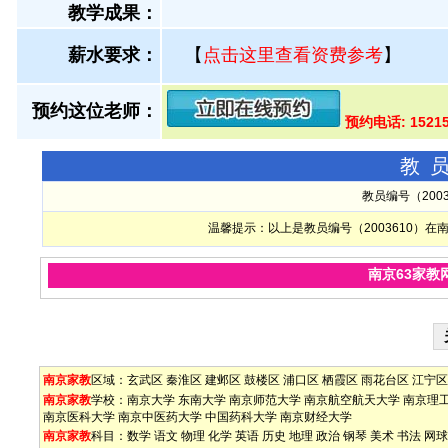
教学成果：
薪水要求：
【
点击这里查看资费参考
】
预约这位老师：
预约电话: 1521
教
教员编号（200
温馨提示：以上是教员编号（2003610）
南京63家教
南京家教
区域：
玄武区
秦淮区
建邺区
鼓楼区
浦口区
栖霞区
雨花台区
江宁区
南京家教
学校：
南京大学
东南大学
南京师范大学
南京航空航天大学
南京理
南京医科大学
南京中医药大学
中国药科大学
南京财经大学
南京家教
科目：
数学
语文
物理
化学
英语
历史
地理
政治
钢琴
美术
书法
网球