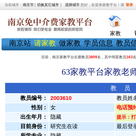
当前城市：
南京市
[
切换其它城市
]
选择城市
您好，欢迎来家教平台！请
登录
家教
南京站
请家教
做家教
学员信息
教员
目前，南京家教平台在册教员
3809
名，其中明星教员
163
63家教平台家教老师
教 员
教员编号：
2003610
教员姓
性别：
女
电话预约教
出生年月：
隐藏
提示：打
目前身份：
研究生在读
最后登录：
所学专业：
隐藏