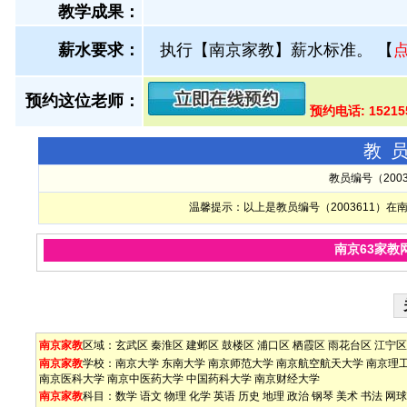
教学成果：
薪水要求：
执行【南京家教】薪水标准。
【
预约这位老师：
预约电话: 15215
教
教员编号（200
温馨提示：以上是教员编号（2003611）
南京63家教
南京家教
区域：
玄武区
秦淮区
建邺区
鼓楼区
浦口区
栖霞区
雨花台区
江宁区
南京家教
学校：
南京大学
东南大学
南京师范大学
南京航空航天大学
南京理
南京医科大学
南京中医药大学
中国药科大学
南京财经大学
南京家教
科目：
数学
语文
物理
化学
英语
历史
地理
政治
钢琴
美术
书法
网球