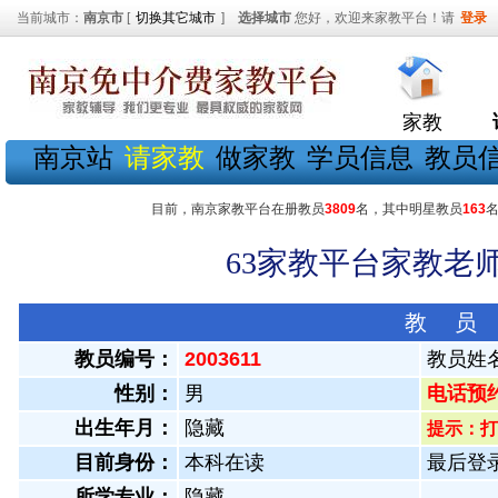
当前城市：
南京市
[
切换其它城市
]
选择城市
您好，欢迎来家教平台！请
登录
家教
南京站
请家教
做家教
学员信息
教员
目前，南京家教平台在册教员
3809
名，其中明星教员
163
63家教平台家教老师
教 员
教员编号：
2003611
教员姓
性别：
男
电话预约教
出生年月：
隐藏
提示：打
目前身份：
本科在读
最后登录：
所学专业：
隐藏