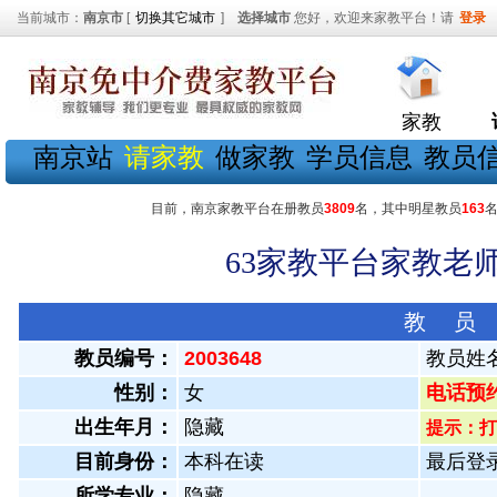
当前城市：
南京市
[
切换其它城市
]
选择城市
您好，欢迎来家教平台！请
登录
家教
南京站
请家教
做家教
学员信息
教员
目前，南京家教平台在册教员
3809
名，其中明星教员
163
63家教平台家教老师
教 员
教员编号：
2003648
教员姓
性别：
女
电话预约教
出生年月：
隐藏
提示：打
目前身份：
本科在读
最后登录：
所学专业：
隐藏