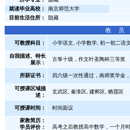
就读毕业高校：
南京师范大学
目前生活住所：
隐藏
教 员
可教授科目：
小学语文, 小学数学, 初一初二语文
自我描述、特长
古筝十级，作文叶圣陶杯三等奖
展示
：
所获证书
：
四六级一次性通过，南师奖学金
可授课区域描
玄武区, 秦淮区, 建邺区, 栖霞区
述：
可授课时间：
时间面议
家教简历：
高考之后教授高中数学，一个月时
学员评价：