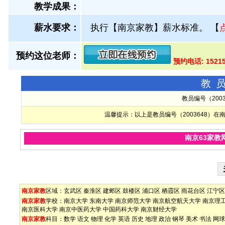
教学成果：
薪水要求：
执行【南京家教】薪水标准。
【
预约这位老师：
预约电话: 1521
教
教员编号（200
温馨提示：以上是教员编号（2003648）
南京63家教
南京家教
区域：
玄武区
秦淮区
建邺区
鼓楼区
浦口区
栖霞区
雨花台区
江宁区
南京家教
学校：
南京大学
东南大学
南京师范大学
南京航空航天大学
南京理
南京医科大学
南京中医药大学
中国药科大学
南京财经大学
南京家教
科目：
数学
语文
物理
化学
英语
历史
地理
政治
钢琴
美术
书法
网球