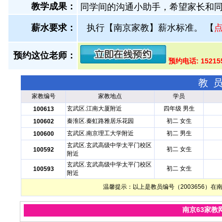
教学成果：
同学间的沟通小助手，希望家长和
薪水要求：
执行【南京家教】薪水标准。
【
预约这位老师：
预约电话: 15215
教
家教编号
家教地点
学员
玄武区.江南大厦附近
四年级 男生
100613
秦淮区.秦虹路雅居乐花园
初二 女生
100602
玄武区.南京理工大学附近
初二 男生
100600
玄武区.玄武高级中学太平门校区
初二 女生
100592
附近
玄武区.玄武高级中学太平门校区
初二 女生
100593
附近
温馨提示：以上是教员编号（2003656）
南京63家教