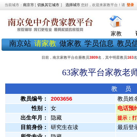
当前城市：
南京市
[
切换其它城市
]
选择城市
您好，欢迎来家教平台！请
登录
家教
南京站
请家教
做家教
学员信息
教员
目前，南京家教平台在册教员
3809
名，其中明星教员
163
63家教平台家教老师
教 员
教员编号：
2003656
教员姓
性别：
女
电话预约教
出生年月：
隐藏
提示：打
目前身份：
研究生在读
最后登录：
所学专业：
隐藏