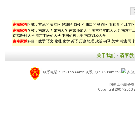
南京家教
区域：
玄武区
秦淮区
建邺区
鼓楼区
浦口区
栖霞区
雨花台区
江宁区
南京家教
学校：
南京大学
东南大学
南京师范大学
南京航空航天大学
南京理
南京医科大学
南京中医药大学
中国药科大学
南京财经大学
南京家教
科目：
数学
语文
物理
化学
英语
历史
地理
政治
钢琴
美术
书法
网球
关于我们
-
请家教
联系电话：15215533456 联系QQ：780805253
家教服
国家工信部备案
Copyright 2007-2013