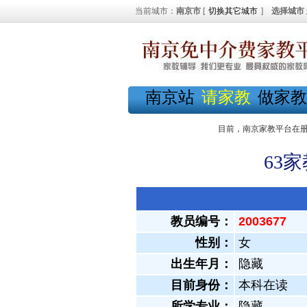
当前城市：
南京市
[
切换其它城市
]
选择城市
南京站
请家教
做家教
目前，南京家教平台在
63
教员编号：
2003677
性别：
女
出生年月：
隐藏
目前身份：
本科在读
所学专业：
隐藏