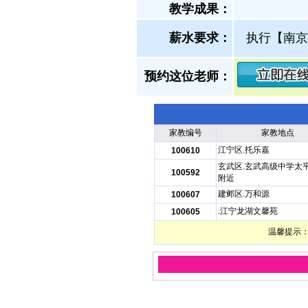
教学成果：
薪水要求：
执行【南京
预约这位老师：
家教编号
家教地点
江宁区.托乐嘉
100610
玄武区.玄武高级中学太
100592
附近
建邺区.万和源
100607
.江宁龙湖文馨苑
100605
温馨提示：