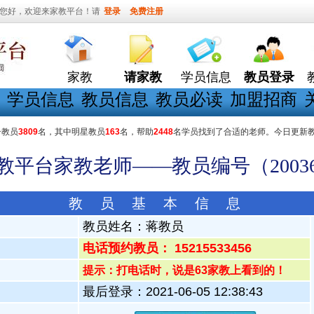
您好，欢迎来家教平台！请
登录
免费注册
家教
请家教
学员信息
教员登录
学员信息
教员信息
教员必读
加盟招商
册教员
3809
名，其中明星教员
163
名，帮助
2448
名学员找到了合适的老师。今日更新
家教平台家教老师——教员编号（20036
教 员 基 本 信 息
教员姓名：
蒋教员
电话预约教员： 15215533456
提示：打电话时，说是63家教上看到的！
最后登录：2021-06-05 12:38:43