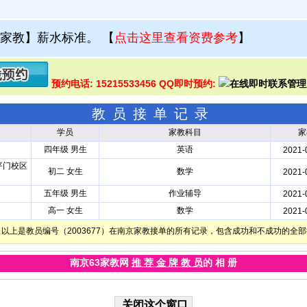
家教】薪水标准。
【
点击这里查看资费参考
】
预约电话: 15215533456 QQ即时预约:
教员接单记录
学员
家教科目
家
四年级 男生
英语
2021-
平门校区
初二 女生
数学
2021-
五年级 男生
作业辅导
2021-
高一 女生
数学
2021-
以上是教员编号（2003677）在南京家教接单的所有记录，包含成功和不成功的全
南京63家教网
推 荐 金 牌 教 员
的 相 册