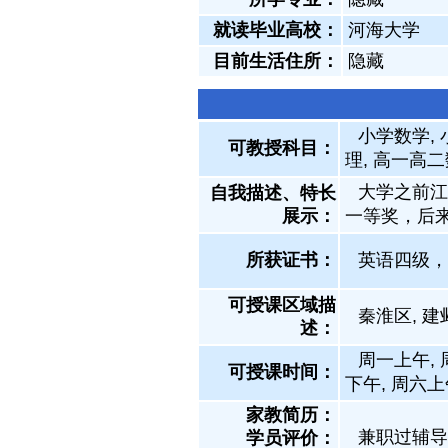
就读毕业高校：
河海大学
目前生活住所：
隐藏
小学数学, 
可教授科目：
理, 高一高二
大学之前江
自我描述、特长
展示
：
一等奖，后
所获证书
：
英语四级，
可授课区域描
秦淮区, 建
述：
周一上午, 
可授课时间：
下午, 周六上
家教简历：
兼职过辅导
学员评价：