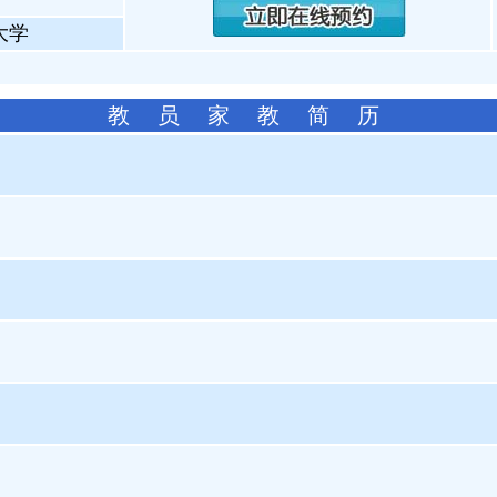
大学
教 员 家 教 简 历