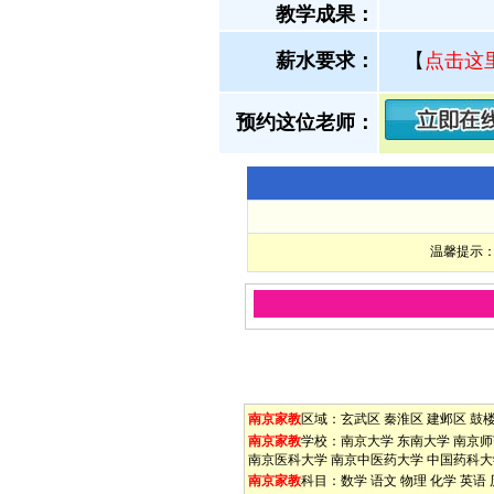
教学成果：
薪水要求：
【
点击这
预约这位老师：
温馨提示：
南京家教
区域：
玄武区
秦淮区
建邺区
鼓
南京家教
学校：
南京大学
东南大学
南京师
南京医科大学
南京中医药大学
中国药科大
南京家教
科目：
数学
语文
物理
化学
英语