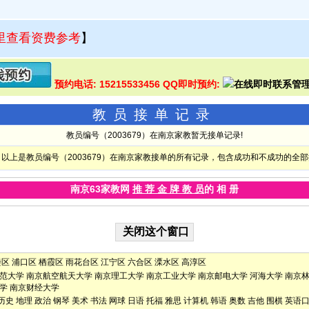
里查看资费参考
】
预约电话: 15215533456 QQ即时预约:
教员接单记录
教员编号（2003679）在南京家教暂无接单记录!
以上是教员编号（2003679）在南京家教接单的所有记录，包含成功和不成功的全
南京63家教网
推 荐 金 牌 教 员
的 相 册
楼区
浦口区
栖霞区
雨花台区
江宁区
六合区
溧水区
高淳区
范大学
南京航空航天大学
南京理工大学
南京工业大学
南京邮电大学
河海大学
南京
学
南京财经大学
历史
地理
政治
钢琴
美术
书法
网球
日语
托福
雅思
计算机
韩语
奥数
吉他
围棋
英语