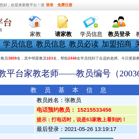
您好，欢迎来家教平台！请
登录
免费注册
家教
请家教
学员信息
教员登录
学员信息
教员信息
教员必读
加盟招商
册教员
3809
名，其中明星教员
163
名，帮助
2448
名学员找到了合适的老师。今日更新
家教平台家教老师——教员编号（20036
教 员 基 本 信 息
教员姓名：
张教员
电话预约教员： 15215533456
提示：打电话时，说是63家教上看到的！
最后登录：2021-05-26 13:19:17