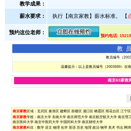
教学成果：
薪水要求：
执行【南京家教】薪水标准。
【
预约这位老师：
预约电话: 1521
教
教员编号（200
温馨提示：以上是教员编号（2003689）
南京63家教
南京家教
区域：
玄武区
秦淮区
建邺区
鼓楼区
浦口区
栖霞区
雨花台区
江宁区
南京家教
学校：
南京大学
东南大学
南京师范大学
南京航空航天大学
南京理
南京医科大学
南京中医药大学
中国药科大学
南京财经大学
南京家教
科目：
数学
语文
物理
化学
英语
历史
地理
政治
钢琴
美术
书法
网球