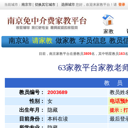
当前城市：
南京市
[
切换其它城市
]
选择城市
您好，欢迎来家教平台！请
登录
家教
南京站
请家教
做家教
学员信息
教员
目前，南京家教平台在册教员
3809
名，其中明星教员
163
63家教平台家教老师
教 员
教员编号：
2003689
教员姓
性别：
女
电话预约教
出生年月：
隐藏
提示：打
目前身份：
本科在读
最后登录：
所学专业：
隐藏