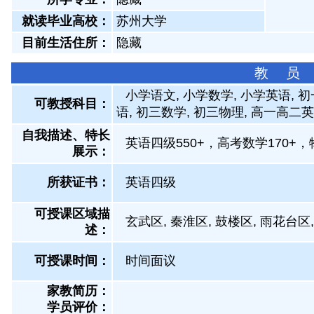
就读毕业高校：
苏州大学
目前生活住所：
隐藏
教 员
小学语文, 小学数学, 小学英语, 
可教授科目：
语, 初三数学, 初三物理, 高一高二
自我描述、特长
英语四级550+，高考数学170
展示
：
所获证书
：
英语四级
可授课区域描
玄武区, 秦淮区, 鼓楼区, 雨花台区
述：
可授课时间：
时间面议
家教简历：
学员评价：