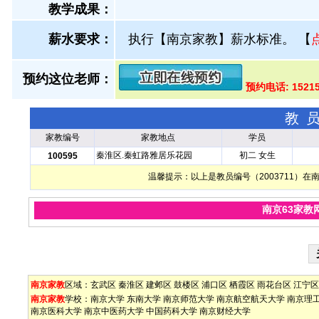
教学成果：
薪水要求：
执行【南京家教】薪水标准。
【
预约这位老师：
预约电话: 1521
教
家教编号
家教地点
学员
秦淮区.秦虹路雅居乐花园
初二 女生
100595
温馨提示：以上是教员编号（2003711）
南京63家教
南京家教
区域：
玄武区
秦淮区
建邺区
鼓楼区
浦口区
栖霞区
雨花台区
江宁区
南京家教
学校：
南京大学
东南大学
南京师范大学
南京航空航天大学
南京理
南京医科大学
南京中医药大学
中国药科大学
南京财经大学