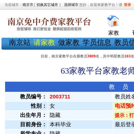
当前城市：
南京市
[
切换其它城市
]
选择城市
您好，欢迎来家教平台！请
登录
家教
南京站
请家教
做家教
学员信息
教员
目前，南京家教平台在册教员
3809
名，其中明星教员
163
63家教平台家教老师
教 员
教员编号：
2003711
教员姓
性别：
女
电话预约教
出生年月：
隐藏
提示：打
目前身份：
本科毕业
最后登录：
所学专业：
隐藏