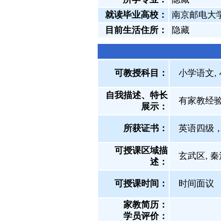
就读毕业高校：
南京邮电大
目前生活住所：
隐藏
可教授科目：
小学语文,
自我描述、特长
有家教经
展示
：
所获证书
：
英语四级
可授课区域描
玄武区, 秦
述：
可授课时间：
时间面议
家教简历：
学员评价：