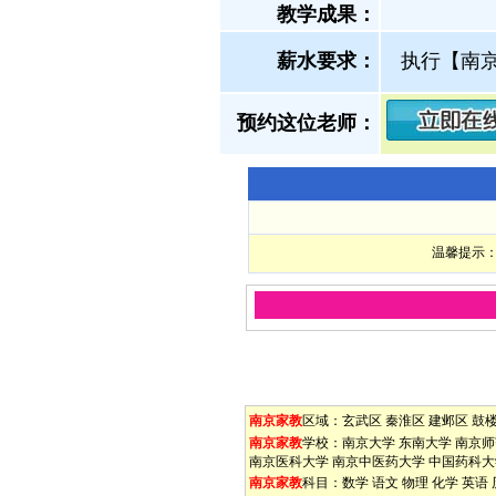
教学成果：
薪水要求：
执行【南
预约这位老师：
温馨提示：
南京家教
区域：
玄武区
秦淮区
建邺区
鼓
南京家教
学校：
南京大学
东南大学
南京师
南京医科大学
南京中医药大学
中国药科大
南京家教
科目：
数学
语文
物理
化学
英语