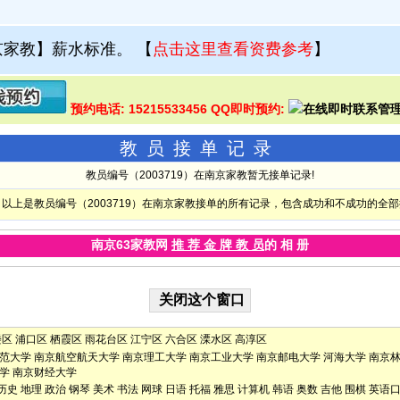
京家教】薪水标准。
【
点击这里查看资费参考
】
预约电话: 15215533456 QQ即时预约:
教员接单记录
教员编号（2003719）在南京家教暂无接单记录!
以上是教员编号（2003719）在南京家教接单的所有记录，包含成功和不成功的全
南京63家教网
推 荐 金 牌 教 员
的 相 册
楼区
浦口区
栖霞区
雨花台区
江宁区
六合区
溧水区
高淳区
范大学
南京航空航天大学
南京理工大学
南京工业大学
南京邮电大学
河海大学
南京
学
南京财经大学
历史
地理
政治
钢琴
美术
书法
网球
日语
托福
雅思
计算机
韩语
奥数
吉他
围棋
英语