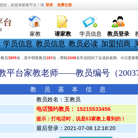
您好，欢迎来家教平台！请
登录
免费注册
家教
请家教
学员信息
教员登录
学员信息
教员信息
教员必读
加盟招商
册教员
3809
名，其中明星教员
163
名，帮助
2448
名学员找到了合适的老师。今日更新
家教平台家教老师——教员编号（20037
教 员 基 本 信 息
教员姓名：
王教员
电话预约教员： 15215533456
提示：打电话时，说是63家教上看到的！
最后登录：2021-07-08 12:18:20