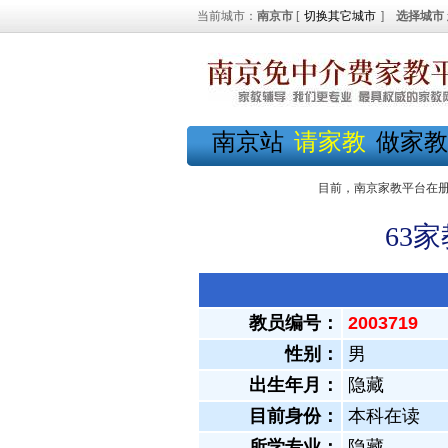
当前城市：
南京市
[
切换其它城市
]
选择城市
南京站
请家教
做家教
目前，南京家教平台在
63
教员编号：
2003719
性别：
男
出生年月：
隐藏
目前身份：
本科在读
所学专业：
隐藏