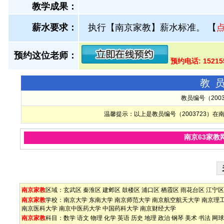
教学成果：
薪水要求：
执行【南京家教】薪水标准。
【
预约这位老师：
预约电话: 15215
教
教员编号（200
温馨提示：以上是教员编号（2003723）
南京63家教
南京家教
区域：
玄武区
秦淮区
建邺区
鼓楼区
浦口区
栖霞区
雨花台区
江宁区
南京家教
学校：
南京大学
东南大学
南京师范大学
南京航空航天大学
南京理
南京医科大学
南京中医药大学
中国药科大学
南京财经大学
南京家教
科目：
数学
语文
物理
化学
英语
历史
地理
政治
钢琴
美术
书法
网球