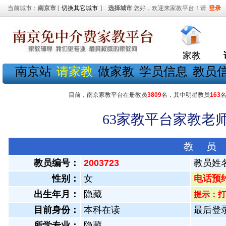
当前城市：
南京市
[
切换其它城市
]
选择城市
您好，欢迎来家教平台！请
登录
家教
南京站
请家教
做家教
学员信息
教员
目前，南京家教平台在册教员
3809
名，其中明星教员
163
63家教平台家教老师
教 员
教员编号：
2003723
教员姓
性别：
女
电话预约教
出生年月：
隐藏
提示：打
目前身份：
本科在读
最后登录：
所学专业：
隐藏