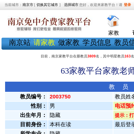
当前城市：
南京市
[
切换其它城市
]
选择城市
您好，欢迎来家教平台！请
登录
家教
南京站
请家教
做家教
学员信息
教员
目前，南京家教平台在册教员
3809
名，其中明星教员
163
63家教平台家教老师
教 员
教员编号：
2003750
教员姓
性别：
男
电话预约教
出生年月：
隐藏
提示：打
目前身份：
本科在读
最后登录：
所学专业：
隐藏