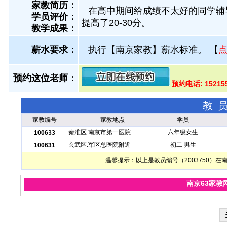
家教简历：
在高中期间给成绩不太好的同学辅
学员评价：
提高了20-30分。
教学成果：
薪水要求：
执行【南京家教】薪水标准。
【
预约这位老师：
预约电话: 15215
教
家教编号
家教地点
学员
秦淮区.南京市第一医院
六年级女生
100633
玄武区.军区总医院附近
初二 男生
100631
温馨提示：以上是教员编号（2003750）
南京63家教