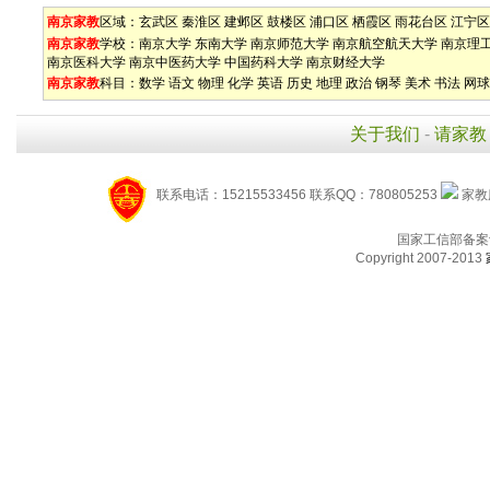
南京家教
区域：
玄武区
秦淮区
建邺区
鼓楼区
浦口区
栖霞区
雨花台区
江宁区
南京家教
学校：
南京大学
东南大学
南京师范大学
南京航空航天大学
南京理
南京医科大学
南京中医药大学
中国药科大学
南京财经大学
南京家教
科目：
数学
语文
物理
化学
英语
历史
地理
政治
钢琴
美术
书法
网球
关于我们
-
请家教
联系电话：15215533456 联系QQ：780805253
家教服
国家工信部备案
Copyright 2007-2013