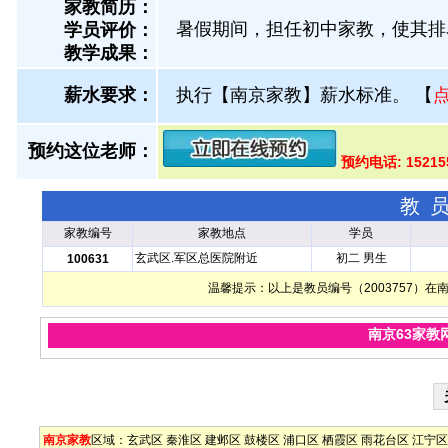
家教简历：
暑假期间，担任初中家教，使其排
学员评价：
教学成果：
薪水要求：
执行【南京家教】薪水标准。
【
预约这位老师：
预约电话: 15215
教
家教编号
家教地点
学员
玄武区.军区总医院附近
初二 男生
100631
温馨提示：以上是教员编号（2003757）
南京63家教
南京家教
区域：
玄武区
秦淮区
建邺区
鼓楼区
浦口区
栖霞区
雨花台区
江宁区