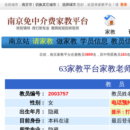
当前城市：
南京市
[
切换其它城市
]
选择城市
您好，欢迎来家教平台！请
登录
家教
南京站
请家教
做家教
学员信息
教员
目前，南京家教平台在册教员
3809
名，其中明星教员
163
63家教平台家教老师
教 员
教员编号：
2003757
教员姓
性别：
女
电话预约教
出生年月：
隐藏
提示：打
目前身份：
本科在读
最后登录：
所学专业：
隐藏