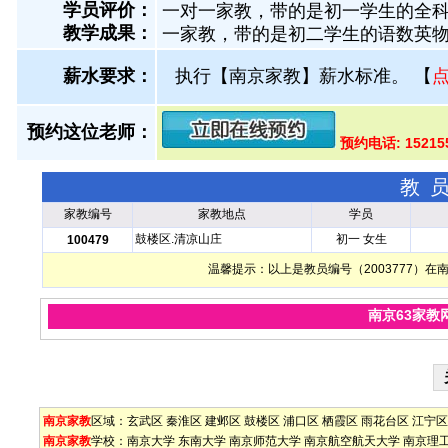
学员评价：
一对一家教，带的是初一学生的全科，
教学成果：
一家教，带的是初二学生的语数英物
薪水要求：
执行【南京家教】薪水标准。
【
预约这位老师：
预约电话: 15215
教
家教编号
家教地点
学员
鼓楼区.清凉山庄
初一 女生
100479
温馨提示：以上是教员编号（2003777）
南京63家教
南京家教
区域：
玄武区
秦淮区
建邺区
鼓楼区
浦口区
栖霞区
雨花台区
江宁区
南京家教
学校：
南京大学
东南大学
南京师范大学
南京航空航天大学
南京理