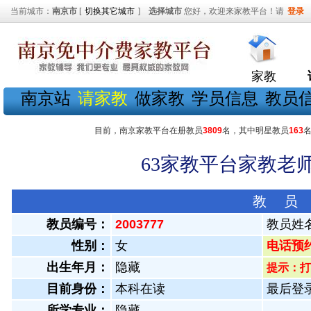
当前城市：
南京市
[
切换其它城市
]
选择城市
您好，欢迎来家教平台！请
登录
家教
南京站
请家教
做家教
学员信息
教员
目前，南京家教平台在册教员
3809
名，其中明星教员
163
63家教平台家教老师
教 员
教员编号：
2003777
教员姓
性别：
女
电话预约教
出生年月：
隐藏
提示：打
目前身份：
本科在读
最后登录：
所学专业：
隐藏