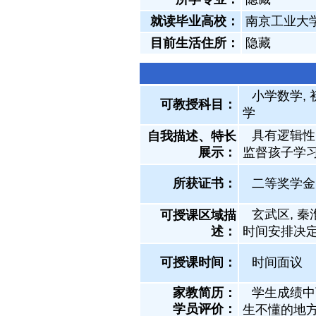
就读毕业高校：
南京工业大
目前生活住所：
隐藏
小学数学, 
可教授科目：
学
具有逻辑性
自我描述、特长
展示
：
监督孩子学
所获证书
：
二等奖学金
玄武区, 秦
可授课区域描
述：
时间安排决定
可授课时间：
时间面议
家教简历：
学生成绩中
学员评价：
生不懂的地