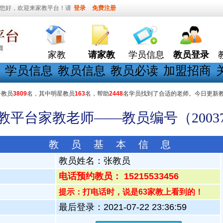
您好，欢迎来家教平台！请
登录
免费注册
家教
请家教
学员信息
教员登录
学员信息
教员信息
教员必读
加盟招商
册教员
3809
名，其中明星教员
163
名，帮助
2448
名学员找到了合适的老师。今日更新
家教平台家教老师——教员编号（20037
教 员 基 本 信 息
教员姓名：
张教员
电话预约教员： 15215533456
提示：打电话时，说是63家教上看到的！
最后登录：2021-07-22 23:36:59