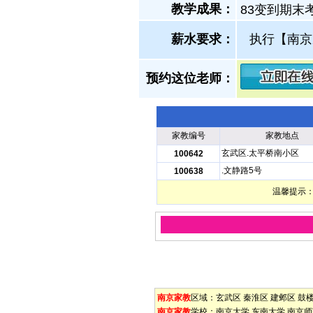
教学成果：
83变到期末
薪水要求：
执行【南京
预约这位老师：
家教编号
家教地点
玄武区.太平桥南小区
100642
.文静路5号
100638
温馨提示：
南京家教
区域：
玄武区
秦淮区
建邺区
鼓
南京家教
学校：
南京大学
东南大学
南京师