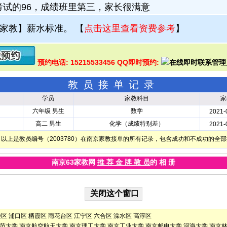
考试的96，成绩班里第三，家长很满意
家教】薪水标准。
【
点击这里查看资费参考
】
预约电话: 15215533456 QQ即时预约:
教员接单记录
学员
家教科目
家
六年级 男生
数学
2021-
高二 男生
化学（成绩特别差）
2021-
以上是教员编号（2003780）在南京家教接单的所有记录，包含成功和不成功的全
南京63家教网
推 荐 金 牌 教 员
的 相 册
楼区
浦口区
栖霞区
雨花台区
江宁区
六合区
溧水区
高淳区
范大学
南京航空航天大学
南京理工大学
南京工业大学
南京邮电大学
河海大学
南京