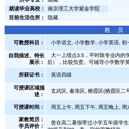
就读毕业高校：
南京理工大学紫金学院
目前生活住所：
隐藏
教 员
可教授科目：
小学语文, 小学数学, 小学英语, 
大一上绩点3.5，平时除专业内的
自我描述、特长
展示
：
后），比较负责。可辅导小学数学
所获证书
：
英语四级
可授课区域描
玄武区, 秦淮区, 栖霞区(栖霞区
述：
可授课时间：
周五上午, 周五下午, 周五晚上, 周
家教简历：
曾在高二暑假带过小学五年级学生
学员评价：