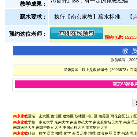
70提升到88，有一定的家教经验
教学成果：
薪水要求：
执行【南京家教】薪水标准。
【
预约这位老师：
预约电话: 15215
教
教员编号（200
温馨提示：以上是教员编号（2003872）
南京63家教
南京家教
区域：
玄武区
秦淮区
建邺区
鼓楼区
浦口区
栖霞区
雨花台区
江宁区
南京家教
学校：
南京大学
东南大学
南京师范大学
南京航空航天大学
南京理
南京医科大学
南京中医药大学
中国药科大学
南京财经大学
南京家教
科目：
数学
语文
物理
化学
英语
历史
地理
政治
钢琴
美术
书法
网球