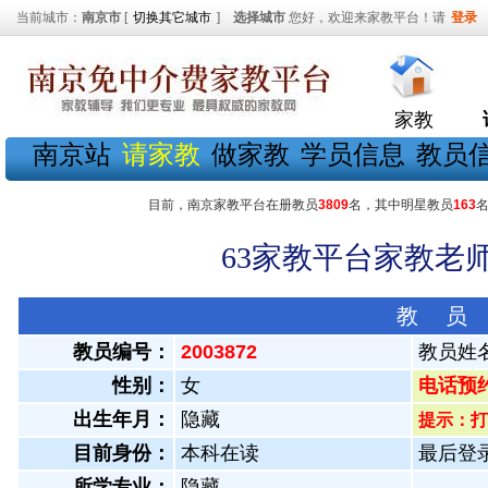
当前城市：
南京市
[
切换其它城市
]
选择城市
您好，欢迎来家教平台！请
登录
家教
南京站
请家教
做家教
学员信息
教员
目前，南京家教平台在册教员
3809
名，其中明星教员
163
63家教平台家教老师
教 员
教员编号：
2003872
教员姓
性别：
女
电话预约教
出生年月：
隐藏
提示：打
目前身份：
本科在读
最后登录：
所学专业：
隐藏