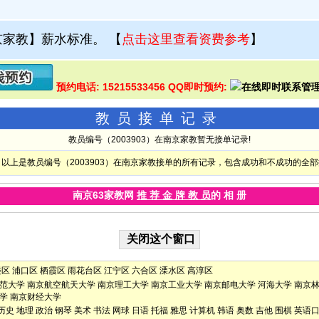
京家教】薪水标准。
【
点击这里查看资费参考
】
预约电话: 15215533456 QQ即时预约:
教员接单记录
教员编号（2003903）在南京家教暂无接单记录!
以上是教员编号（2003903）在南京家教接单的所有记录，包含成功和不成功的全
南京63家教网
推 荐 金 牌 教 员
的 相 册
楼区
浦口区
栖霞区
雨花台区
江宁区
六合区
溧水区
高淳区
范大学
南京航空航天大学
南京理工大学
南京工业大学
南京邮电大学
河海大学
南京
学
南京财经大学
历史
地理
政治
钢琴
美术
书法
网球
日语
托福
雅思
计算机
韩语
奥数
吉他
围棋
英语