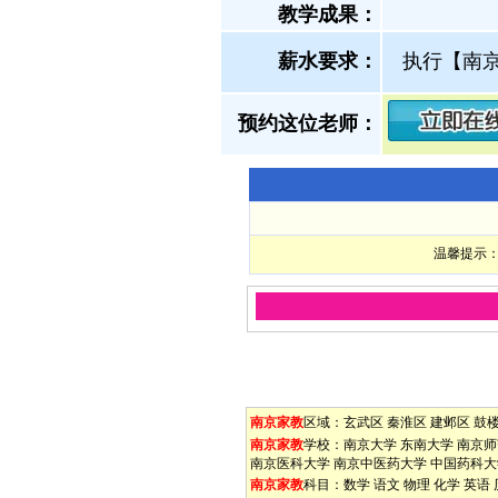
教学成果：
薪水要求：
执行【南
预约这位老师：
温馨提示：
南京家教
区域：
玄武区
秦淮区
建邺区
鼓
南京家教
学校：
南京大学
东南大学
南京师
南京医科大学
南京中医药大学
中国药科大
南京家教
科目：
数学
语文
物理
化学
英语