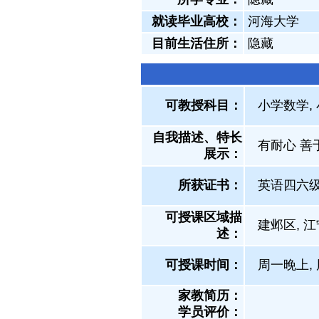
就读毕业高校：
河海大学
目前生活住所：
隐藏
可教授科目：
小学数学,
自我描述、特长
有耐心 善
展示
：
所获证书
：
英语四六
可授课区域描
建邺区, 
述：
可授课时间：
周一晚上, 
家教简历：
学员评价：