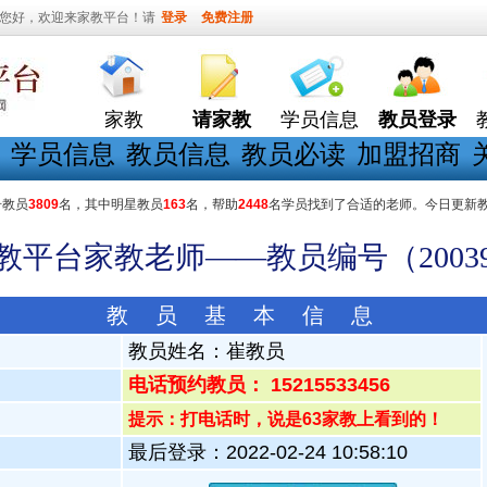
您好，欢迎来家教平台！请
登录
免费注册
家教
请家教
学员信息
教员登录
学员信息
教员信息
教员必读
加盟招商
册教员
3809
名，其中明星教员
163
名，帮助
2448
名学员找到了合适的老师。今日更新
家教平台家教老师——教员编号（20039
教 员 基 本 信 息
教员姓名：
崔教员
电话预约教员： 15215533456
提示：打电话时，说是63家教上看到的！
最后登录：2022-02-24 10:58:10