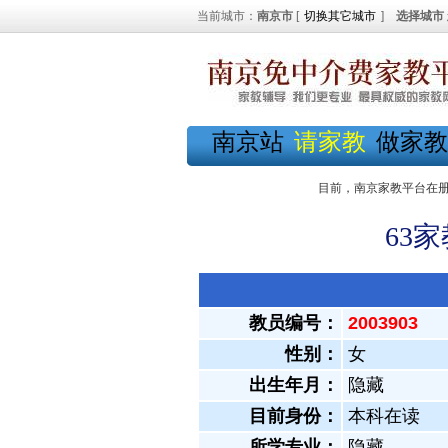
当前城市：
南京市
[
切换其它城市
]
选择城市
南京站
请家教
做家教
目前，南京家教平台在
63
教员编号：
2003903
性别：
女
出生年月：
隐藏
目前身份：
本科在读
所学专业：
隐藏