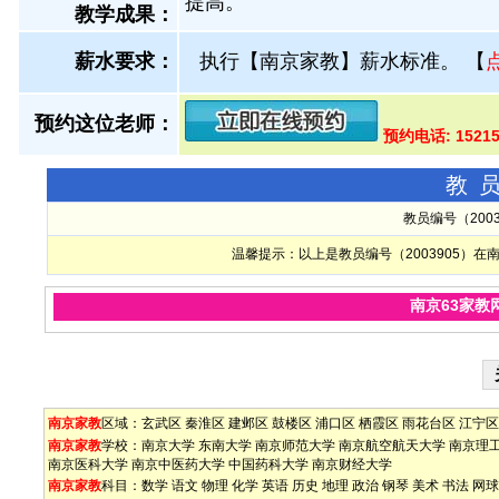
提高。
教学成果：
薪水要求：
执行【南京家教】薪水标准。
【
预约这位老师：
预约电话: 1521
教
教员编号（200
温馨提示：以上是教员编号（2003905）
南京63家教
南京家教
区域：
玄武区
秦淮区
建邺区
鼓楼区
浦口区
栖霞区
雨花台区
江宁区
南京家教
学校：
南京大学
东南大学
南京师范大学
南京航空航天大学
南京理
南京医科大学
南京中医药大学
中国药科大学
南京财经大学
南京家教
科目：
数学
语文
物理
化学
英语
历史
地理
政治
钢琴
美术
书法
网球