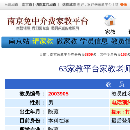
当前城市：
南京市
[
切换其它城市
]
选择城市
您好，欢迎来家教平台！请
登录
家教
南京站
请家教
做家教
学员信息
教员
目前，南京家教平台在册教员
3809
名，其中明星教员
163
63家教平台家教老师
教 员
教员编号：
2003905
教员姓
性别：
男
电话预约教
出生年月：
隐藏
提示：打
目前身份：
本科在读
最后登录：
所学专业：
隐藏