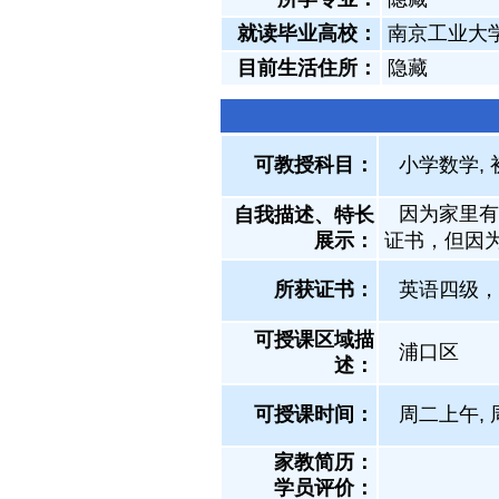
就读毕业高校：
南京工业大
目前生活住所：
隐藏
可教授科目：
小学数学, 
因为家里有
自我描述、特长
展示
：
证书，但因
所获证书
：
英语四级，
可授课区域描
浦口区
述：
可授课时间：
周二上午, 
家教简历：
学员评价：