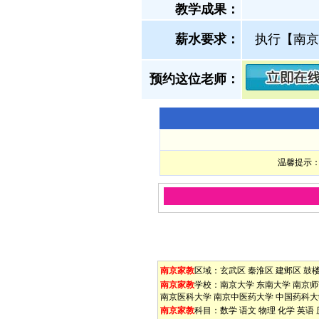
教学成果：
薪水要求：
执行【南京
预约这位老师：
温馨提示：
南京家教
区域：
玄武区
秦淮区
建邺区
鼓
南京家教
学校：
南京大学
东南大学
南京师
南京医科大学
南京中医药大学
中国药科大
南京家教
科目：
数学
语文
物理
化学
英语