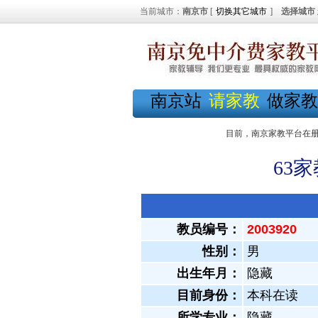
当前城市：
南京市
[
切换其它城市
]
选择城市
南京站
请家教
做家教
目前，南京家教平台在
63
教员编号：
2003920
性别：
男
出生年月：
隐藏
目前身份：
本科在读
所学专业：
隐藏