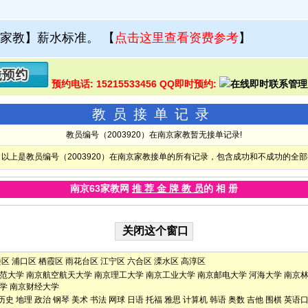
家教】薪水标准。
【
点击这里查看资费参考
】
预约电话: 15215533456 QQ即时预约:
教员接单记录
教员编号（2003920）在南京家教暂无接单记录!
以上是教员编号（2003920）在南京家教接单的所有记录，包含成功和不成功的全
南京63家教网
推 荐 金 牌 教 员
的 相 册
楼区
浦口区
栖霞区
雨花台区
江宁区
六合区
溧水区
高淳区
范大学
南京航空航天大学
南京理工大学
南京工业大学
南京邮电大学
河海大学
南京
学
南京财经大学
历史
地理
政治
钢琴
美术
书法
网球
日语
托福
雅思
计算机
韩语
奥数
吉他
围棋
英语