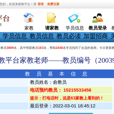
您好，欢迎来家教平台！请
登录
免费注册
家教
请家教
学员信息
教员登录
学员信息
教员信息
教员必读
加盟招商
册教员
3809
名，其中明星教员
163
名，帮助
2448
名学员找到了合适的老师。今日更新
家教平台家教老师——教员编号（20039
教 员 基 本 信 息
教员姓名：
俞教员
电话预约教员： 15215533456
提示：打电话时，说是63家教上看到的！
最后登录：2022-03-01 18:45:12