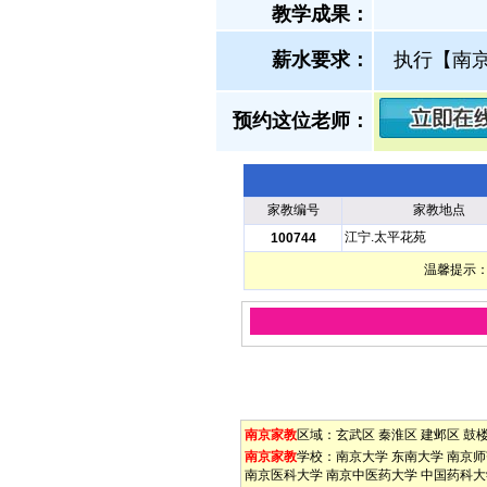
教学成果：
薪水要求：
执行【南
预约这位老师：
家教编号
家教地点
江宁.太平花苑
100744
温馨提示：
南京家教
区域：
玄武区
秦淮区
建邺区
鼓
南京家教
学校：
南京大学
东南大学
南京师
南京医科大学
南京中医药大学
中国药科大