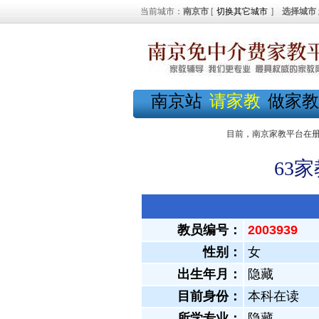
当前城市：
南京市
[
切换其它城市
]
选择城市
南京站
请家教
做家教
目前，南京家教平台在
63
教员编号：
2003939
性别：
女
出生年月：
隐藏
目前身份：
本科在读
所学专业：
隐藏