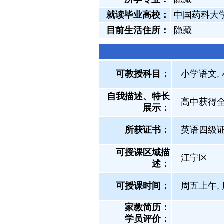
就读毕业高校：
中国药科大
目前生活住所：
隐藏
可教授科目：
小学语文,
自我描述、特长
高中获得
展示
：
所获证书
：
英语四级
可授课区域描
江宁区
述：
可授课时间：
周五上午, 
家教简历：
学员评价：