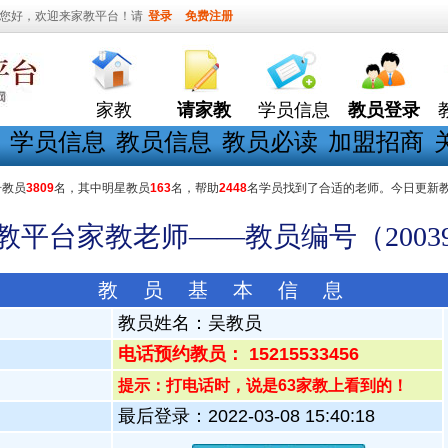
您好，欢迎来家教平台！请
登录
免费注册
家教
请家教
学员信息
教员登录
学员信息
教员信息
教员必读
加盟招商
册教员
3809
名，其中明星教员
163
名，帮助
2448
名学员找到了合适的老师。今日更新
家教平台家教老师——教员编号（20039
教 员 基 本 信 息
教员姓名：
吴教员
电话预约教员： 15215533456
提示：打电话时，说是63家教上看到的！
最后登录：2022-03-08 15:40:18