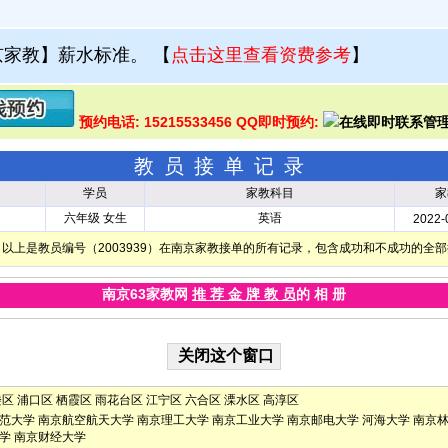
京家教】薪水标准。
【
点击这里查看资费参考
】
预约电话: 15215533456 QQ即时预约:
教员接单记录
学员
家教科目
家
六年级 女生
英语
2022-
以上是教员编号（2003939）在南京家教接单的所有记录，包含成功和不成功的全
南京63家教网
推 荐 金 牌 教 员
的 相 册
楼区
浦口区
栖霞区
雨花台区
江宁区
六合区
溧水区
高淳区
范大学
南京航空航天大学
南京理工大学
南京工业大学
南京邮电大学
河海大学
南京
学
南京财经大学