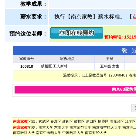
教学成果：
薪水要求：
执行【南京家教】薪水标准。
【
预约这位老师：
预约电话: 1521
教
家教编号
家教地点
学员
鼓楼区.工人新村
五年级 女生
100818
温馨提示：以上是教员编号（2004040）
南京63家教
南京家教
区域：
玄武区
秦淮区
建邺区
鼓楼区
浦口区
栖霞区
雨花台区
江宁区
南京家教
学校：
南京大学
东南大学
南京师范大学
南京航空航天大学
南京理
南京医科大学
南京中医药大学
中国药科大学
南京财经大学