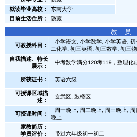
就读毕业高校：
东南大学
目前生活住所：
隐藏
教 员
小学语文, 小学数学, 小学英语, 
可教授科目：
二化学, 初三英语, 初三数学, 初三
自我描述、特长
中考数学满分120考119，数理化
展示
：
所获证书
：
英语六级
可授课区域描
玄武区, 鼓楼区
述：
周一晚上, 周二晚上, 周三晚上, 周
可授课时间：
晚上
家教简历：
带过六年级初一初二
学员评价：