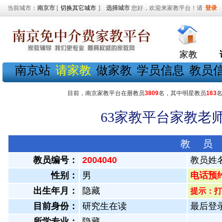
当前城市：
南京市
[
切换其它城市
]
选择城市
您好，欢迎来家教平台！请
登录
家教
南京站
请家教
做家教
学员信息
教员
目前，南京家教平台在册教员
3809
名，其中明星教员
163
63家教平台家教老师
教 员
教员编号：
2004040
教员姓
性别：
男
电话预约教
出生年月：
隐藏
提示：打
目前身份：
研究生在读
最后登录：
所学专业：
隐藏