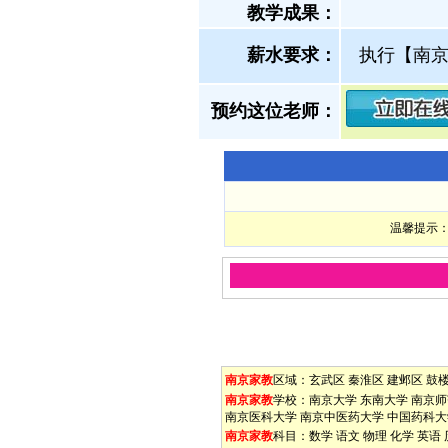
教学成果：
薪水要求：
执行【南
预约这位老师：
温馨提示：
南京家教
区域：
玄武区
秦淮区
建邺区
鼓
南京家教
学校：
南京大学
东南大学
南京师
南京医科大学
南京中医药大学
中国药科大
南京家教
科目：
数学
语文
物理
化学
英语