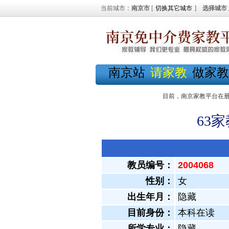
当前城市：
南京市
[
切换其它城市
]
选择城市
南京站
请家教
做家教
目前，南京家教平台在
63
教员编号：
2004068
性别：
女
出生年月：
隐藏
目前身份：
本科在读
所学专业：
隐藏