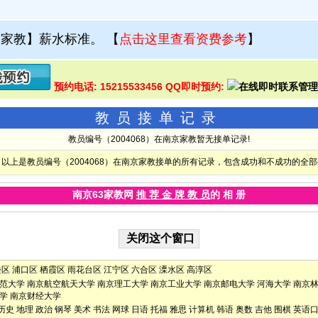
京家教】薪水标准。
【
点击这里查看资费参考
】
预约电话: 15215533456 QQ即时预约:
教员接单记录
教员编号（2004068）在南京家教暂无接单记录!
以上是教员编号（2004068）在南京家教接单的所有记录，包含成功和不成功的全
南京63家教网
推 荐 金 牌 教 员
的 相 册
楼区
浦口区
栖霞区
雨花台区
江宁区
六合区
溧水区
高淳区
范大学
南京航空航天大学
南京理工大学
南京工业大学
南京邮电大学
河海大学
南京
学
南京财经大学
历史
地理
政治
钢琴
美术
书法
网球
日语
托福
雅思
计算机
韩语
奥数
吉他
围棋
英语