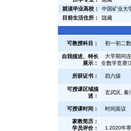
就读毕业高校：
中国矿业大
目前生活住所：
隐藏
可教授科目：
初一初二数学
大学期间
自我描述、特长
展示
：
生数学竞赛
所获证书
：
四六级
可授课区域描
玄武区, 秦
述：
可授课时间：
时间面议
家教简历：
1.2020
学员评价：