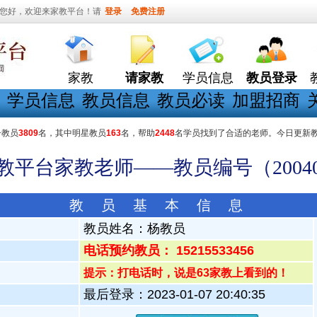
您好，欢迎来家教平台！请
登录
免费注册
家教
请家教
学员信息
教员登录
学员信息
教员信息
教员必读
加盟招商
册教员
3809
名，其中明星教员
163
名，帮助
2448
名学员找到了合适的老师。今日更新
家教平台家教老师——教员编号（20040
教 员 基 本 信 息
教员姓名：
杨教员
电话预约教员： 15215533456
提示：打电话时，说是63家教上看到的！
最后登录：2023-01-07 20:40:35