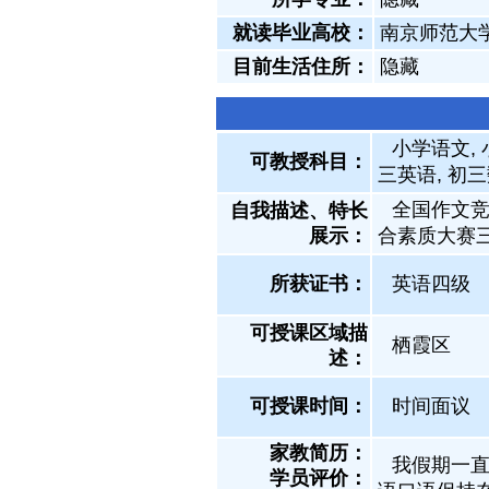
就读毕业高校：
南京师范大
目前生活住所：
隐藏
小学语文, 
可教授科目：
三英语, 初三
全国作文
自我描述、特长
展示
：
合素质大赛
所获证书
：
英语四级
可授课区域描
栖霞区
述：
可授课时间：
时间面议
家教简历：
我假期一
学员评价：