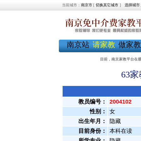
当前城市：
南京市
[
切换其它城市
]
选择城市
南京站
请家教
做家教
目前，南京家教平台在
63
教员编号：
2004102
性别：
女
出生年月：
隐藏
目前身份：
本科在读
所学专业：
隐藏