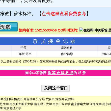
在中等偏上，英语发音良好。
京家教】薪水标准。
【
点击这里查看资费参考
】
预约电话: 15215533456 QQ即时预约:
教员接单记录
学员
家教科目
家
二年级 男生
作业辅导
2023-
以上是教员编号（2004102）在南京家教接单的所有记录，包含成功和不成功的全
南京63家教网
推 荐 金 牌 教 员
的 相 册
楼区
浦口区
栖霞区
雨花台区
江宁区
六合区
溧水区
高淳区
范大学
南京航空航天大学
南京理工大学
南京工业大学
南京邮电大学
河海大学
南京
学
南京财经大学