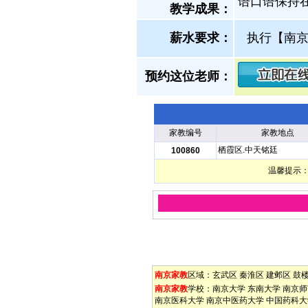
语口语保持
教学成果：
薪水要求：
执行【南
预约这位老师：
家教编号
家教地点
栖霞区.中天铭廷
100860
温馨提示：
南京家教
区域：
玄武区
秦淮区
建邺区
鼓
南京家教
学校：
南京大学
东南大学
南京师
南京医科大学
南京中医药大学
中国药科大