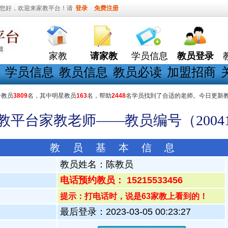
您好，欢迎来家教平台！请
登录
免费注册
家教
请家教
学员信息
教员登录
学员信息
教员信息
教员必读
加盟招商
册教员
3809
名，其中明星教员
163
名，帮助
2448
名学员找到了合适的老师。今日更新
家教平台家教老师——教员编号（20041
教 员 基 本 信 息
教员姓名：
陈教员
电话预约教员： 15215533456
提示：打电话时，说是63家教上看到的！
最后登录：2023-03-05 00:23:27