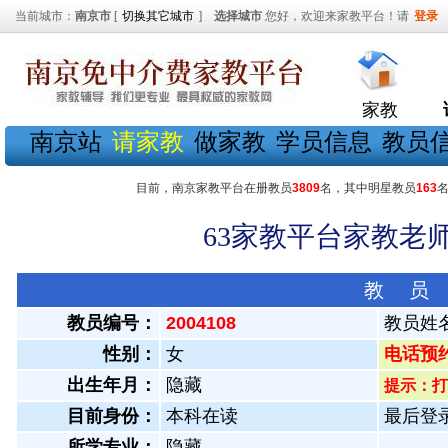
当前城市：
南京市
[
切换其它城市
]
选择城市
您好，欢迎来家教平台！请
登录
家教
南京站
请家教
做家教
学员信息
教员
目前，南京家教平台在册教员
3809
名，其中明星教员
163
63家教平台家教老师
教 员
教员编号：
2004108
教员姓
性别：
女
电话预约教
出生年月：
隐藏
提示：打
目前身份：
本科在读
最后登录：
所学专业：
隐藏