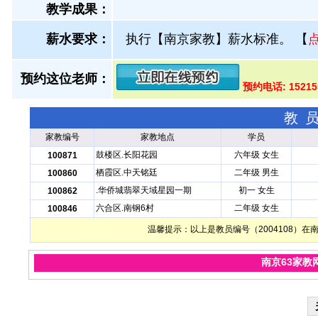
教学成果：
薪水要求：
执行【南京家教】薪水标准。
【
预约这位老师：
预约电话: 15215
教
家教编号
家教地点
学员
鼓楼区.长阳花园
六年级 女生
100871
栖霞区.中天铭廷
二年级 男生
100860
.华侨城翡翠天域星园一期
初一 女生
100862
六合区.南钢6村
二年级 女生
100846
温馨提示：以上是教员编号（2004108）
南京63家教