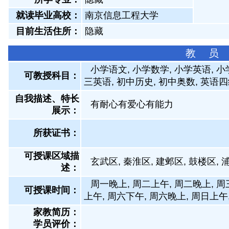
就读毕业高校：
南京信息工程大学
目前生活住所：
隐藏
教 员
小学语文, 小学数学, 小学英语, 小
可教授科目：
三英语, 初中历史, 初中奥数, 英语四
自我描述、特长
有耐心有爱心有能力
展示
：
所获证书
：
可授课区域描
玄武区, 秦淮区, 建邺区, 鼓楼区, 
述：
周一晚上, 周二上午, 周二晚上, 周
可授课时间：
上午, 周六下午, 周六晚上, 周日上午
家教简历：
学员评价：