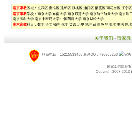
南京家教
区域：
玄武区
秦淮区
建邺区
鼓楼区
浦口区
栖霞区
雨花台区
江宁区
南京家教
学校：
南京大学
东南大学
南京师范大学
南京航空航天大学
南京理
南京医科大学
南京中医药大学
中国药科大学
南京财经大学
南京家教
科目：
数学
语文
物理
化学
英语
历史
地理
政治
钢琴
美术
书法
网球
关于我们
-
请家教
联系电话：15215533456 联系QQ：780805253
家教服
国家工信部备案
Copyright 2007-2013