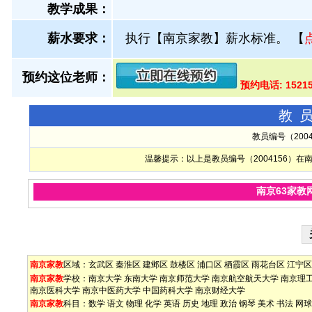
教学成果：
薪水要求：
执行【南京家教】薪水标准。
【
预约这位老师：
预约电话: 1521
教
教员编号（200
温馨提示：以上是教员编号（2004156）
南京63家教
南京家教
区域：
玄武区
秦淮区
建邺区
鼓楼区
浦口区
栖霞区
雨花台区
江宁区
南京家教
学校：
南京大学
东南大学
南京师范大学
南京航空航天大学
南京理
南京医科大学
南京中医药大学
中国药科大学
南京财经大学
南京家教
科目：
数学
语文
物理
化学
英语
历史
地理
政治
钢琴
美术
书法
网球