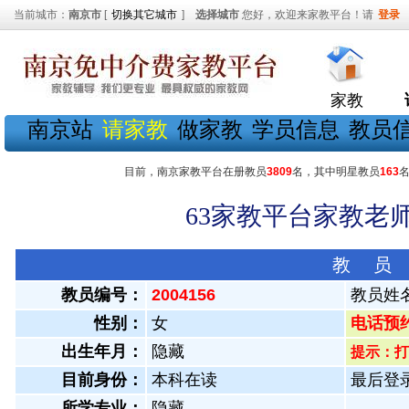
当前城市：
南京市
[
切换其它城市
]
选择城市
您好，欢迎来家教平台！请
登录
家教
南京站
请家教
做家教
学员信息
教员
目前，南京家教平台在册教员
3809
名，其中明星教员
163
63家教平台家教老师
教 员
教员编号：
2004156
教员姓
性别：
女
电话预约教
出生年月：
隐藏
提示：打
目前身份：
本科在读
最后登录：
所学专业：
隐藏