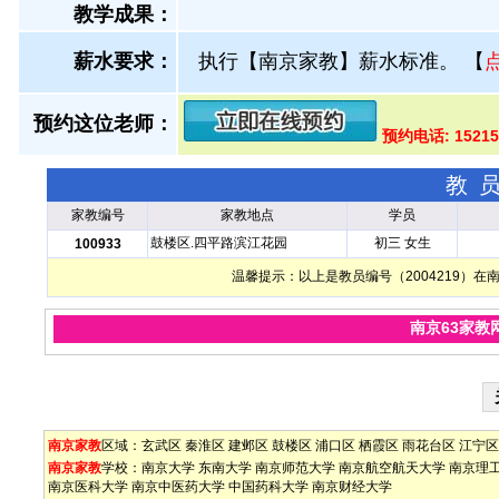
教学成果：
薪水要求：
执行【南京家教】薪水标准。
【
预约这位老师：
预约电话: 1521
教
家教编号
家教地点
学员
鼓楼区.四平路滨江花园
初三 女生
100933
温馨提示：以上是教员编号（2004219）
南京63家教
南京家教
区域：
玄武区
秦淮区
建邺区
鼓楼区
浦口区
栖霞区
雨花台区
江宁区
南京家教
学校：
南京大学
东南大学
南京师范大学
南京航空航天大学
南京理
南京医科大学
南京中医药大学
中国药科大学
南京财经大学