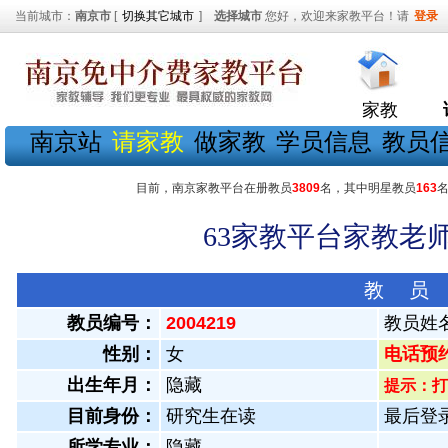
当前城市：
南京市
[
切换其它城市
]
选择城市
您好，欢迎来家教平台！请
登录
家教
南京站
请家教
做家教
学员信息
教员
目前，南京家教平台在册教员
3809
名，其中明星教员
163
63家教平台家教老师
教 员
教员编号：
2004219
教员姓
性别：
女
电话预约教
出生年月：
隐藏
提示：打
目前身份：
研究生在读
最后登录：
所学专业：
隐藏