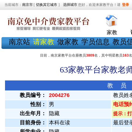
当前城市：
南京市
[
切换其它城市
]
选择城市
您好，欢迎来家教平台！请
登录
家教
南京站
请家教
做家教
学员信息
教员
目前，南京家教平台在册教员
3809
名，其中明星教员
163
63家教平台家教老师
教 员
教员编号：
2004276
教员姓
性别：
男
电话预约教
出生年月：
隐藏
提示：打
目前身份：
本科在读
最后登录：
所学专业：
隐藏