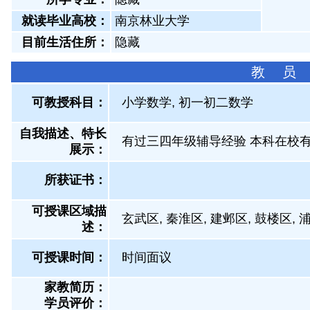
就读毕业高校：
南京林业大学
目前生活住所：
隐藏
教 员
可教授科目：
小学数学, 初一初二数学
自我描述、特长
有过三四年级辅导经验 本科在校
展示
：
所获证书
：
可授课区域描
玄武区, 秦淮区, 建邺区, 鼓楼区, 
述：
可授课时间：
时间面议
家教简历：
学员评价：