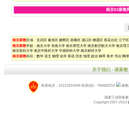
南京63家教
南京家教
区域：
玄武区
秦淮区
建邺区
鼓楼区
浦口区
栖霞区
雨花台区
江宁区
南京家教
学校：
南京大学
东南大学
南京师范大学
南京航空航天大学
南京理
南京医科大学
南京中医药大学
中国药科大学
南京财经大学
南京家教
科目：
数学
语文
物理
化学
英语
历史
地理
政治
钢琴
美术
书法
网球
关于我们
-
请家教
联系电话：15215533456 联系QQ：780805253
家教服
国家工信部备案
Copyright 2007-2013