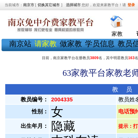
当前城市：
南京市
[
切换其它城市
]
选择城市
您好，欢迎来家教平台！请
登录
家教
南京站
请家教
做家教
学员信息
教员
目前，南京家教平台在册教员
3809
名，其中明星教员
163
63家教平台家教老师
教 员
教员编号：
2004335
教员姓
女
性别：
电话预约教
隐藏
出生年月：
提示：打