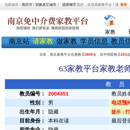
当前城市：
南京市
[
切换其它城市
]
选择城市
您好，欢迎来家教平台！请
登录
家教
南京站
请家教
做家教
学员信息
教员
目前，南京家教平台在册教员
3809
名，其中明星教员
163
63家教平台家教老师
教 员
教员编号：
2004351
教员姓
性别：
男
电话预约教
出生年月：
隐藏
提示：打
目前身份：
本科在读
最后登录：
所学专业：
隐藏