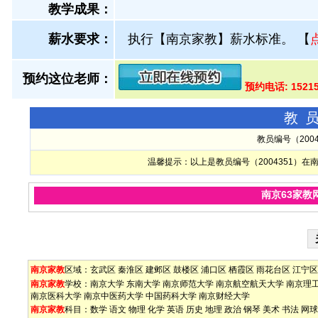
教学成果：
薪水要求：
执行【南京家教】薪水标准。
【
预约这位老师：
预约电话: 1521
教
教员编号（200
温馨提示：以上是教员编号（2004351）
南京63家教
南京家教
区域：
玄武区
秦淮区
建邺区
鼓楼区
浦口区
栖霞区
雨花台区
江宁区
南京家教
学校：
南京大学
东南大学
南京师范大学
南京航空航天大学
南京理
南京医科大学
南京中医药大学
中国药科大学
南京财经大学
南京家教
科目：
数学
语文
物理
化学
英语
历史
地理
政治
钢琴
美术
书法
网球