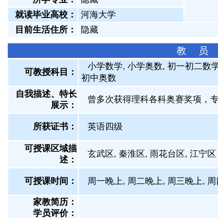
就读毕业高校：
河海大学
目前生活住所：
隐藏
教 员
小学数学, 小学奥数, 初一初二数学
可教授科目：
初中奥数
自我描述、特长
曾多次获得理科各科奥赛奖项，
展示
：
所获证书
：
英语四级
可授课区域描
玄武区, 秦淮区, 雨花台区, 江宁区
述：
可授课时间：
周一晚上, 周二晚上, 周三晚上, 周
家教简历：
学员评价：