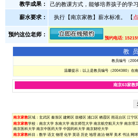
教学成果：
己的教课方式，能够培养孩子的学
薪水要求：
执行【南京家教】薪水标准。
【
预约这位老师：
预约电话: 15215
教
教员编号（200
温馨提示：以上是教员编号（2004380）
南京63家教
南京家教
区域：
玄武区
秦淮区
建邺区
鼓楼区
浦口区
栖霞区
雨花台区
江宁区
南京家教
学校：
南京大学
东南大学
南京师范大学
南京航空航天大学
南京理
南京医科大学
南京中医药大学
中国药科大学
南京财经大学
南京家教
科目：
数学
语文
物理
化学
英语
历史
地理
政治
钢琴
美术
书法
网球