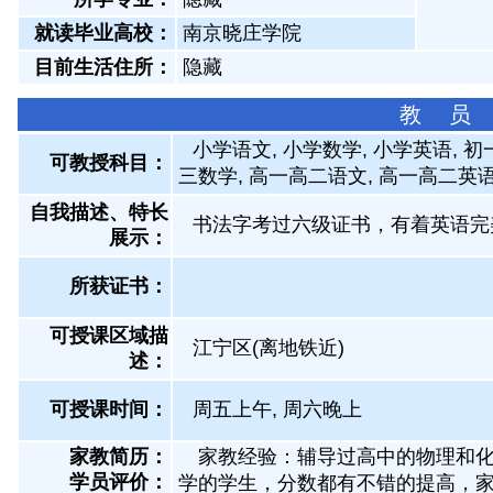
就读毕业高校：
南京晓庄学院
目前生活住所：
隐藏
教 员
小学语文, 小学数学, 小学英语, 初
可教授科目：
三数学, 高一高二语文, 高一高二英
自我描述、特长
书法字考过六级证书，有着英语完
展示
：
所获证书
：
可授课区域描
江宁区(离地铁近)
述：
可授课时间：
周五上午, 周六晚上
家教简历：
家教经验：辅导过高中的物理和化
学员评价：
学的学生，分数都有不错的提高，家