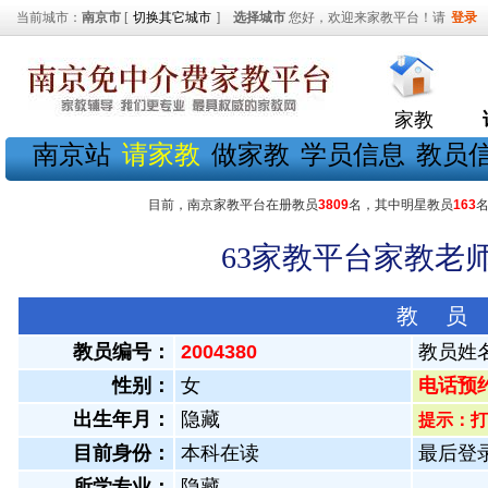
当前城市：
南京市
[
切换其它城市
]
选择城市
您好，欢迎来家教平台！请
登录
家教
南京站
请家教
做家教
学员信息
教员
目前，南京家教平台在册教员
3809
名，其中明星教员
163
63家教平台家教老师
教 员
教员编号：
2004380
教员姓
性别：
女
电话预约教
出生年月：
隐藏
提示：打
目前身份：
本科在读
最后登录：
所学专业：
隐藏