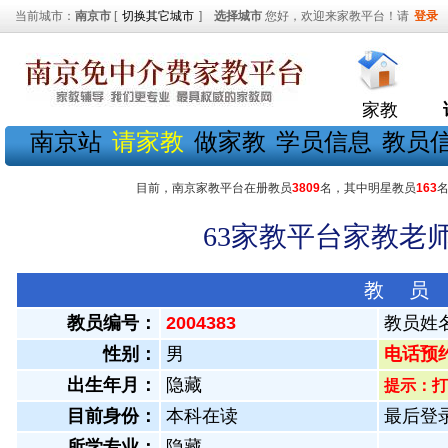
当前城市：
南京市
[
切换其它城市
]
选择城市
您好，欢迎来家教平台！请
登录
家教
南京站
请家教
做家教
学员信息
教员
目前，南京家教平台在册教员
3809
名，其中明星教员
163
63家教平台家教老师
教 员
教员编号：
2004383
教员姓
性别：
男
电话预约教
出生年月：
隐藏
提示：打
目前身份：
本科在读
最后登录：
所学专业：
隐藏