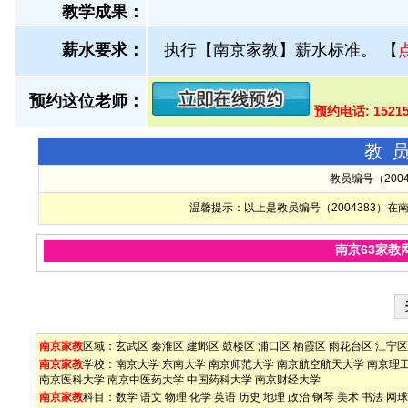
教学成果：
薪水要求：
执行【南京家教】薪水标准。
【
预约这位老师：
预约电话: 1521
教
教员编号（200
温馨提示：以上是教员编号（2004383）
南京63家教
南京家教
区域：
玄武区
秦淮区
建邺区
鼓楼区
浦口区
栖霞区
雨花台区
江宁区
南京家教
学校：
南京大学
东南大学
南京师范大学
南京航空航天大学
南京理
南京医科大学
南京中医药大学
中国药科大学
南京财经大学
南京家教
科目：
数学
语文
物理
化学
英语
历史
地理
政治
钢琴
美术
书法
网球