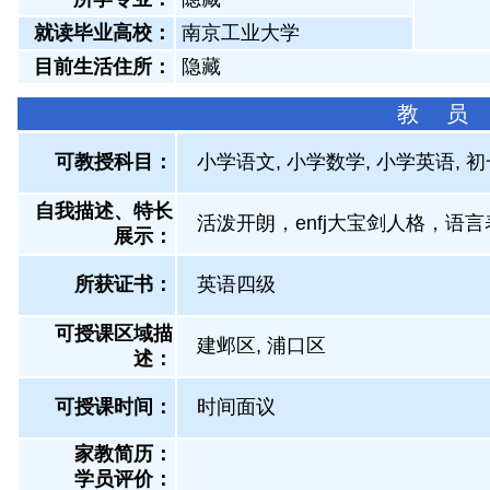
就读毕业高校：
南京工业大学
目前生活住所：
隐藏
教 员
可教授科目：
小学语文, 小学数学, 小学英语, 
自我描述、特长
活泼开朗，enfj大宝剑人格，语
展示
：
所获证书
：
英语四级
可授课区域描
建邺区, 浦口区
述：
可授课时间：
时间面议
家教简历：
学员评价：