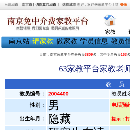
当前城市：
南京市
[
切换其它城市
]
选择城市
您好，欢迎来家教平台！请
登录
家教
南京站
请家教
做家教
学员信息
教员
目前，南京家教平台在册教员
3809
名，其中明星教员
163
63家教平台家教老师
教 员
教员编号：
2004400
教员姓
男
性别：
电话预约教
隐藏
出生年月：
提示：打