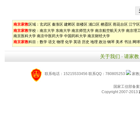
南京家教
区域：
玄武区
秦淮区
建邺区
鼓楼区
浦口区
栖霞区
雨花台区
江宁区
南京家教
学校：
南京大学
东南大学
南京师范大学
南京航空航天大学
南京理
南京医科大学
南京中医药大学
中国药科大学
南京财经大学
南京家教
科目：
数学
语文
物理
化学
英语
历史
地理
政治
钢琴
美术
书法
网球
关于我们
-
请家教
联系电话：15215533456 联系QQ：780805253
家教服
国家工信部备案
Copyright 2007-2013