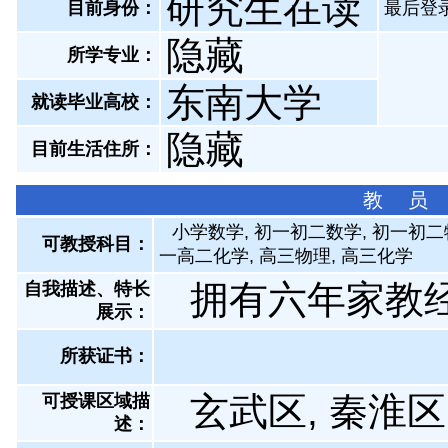
研究生在读
目前身份：
最后登录：
隐藏
所学专业：
东南大学
就读毕业高校：
隐藏
目前生活住所：
教 员
小学数学, 初一初二数学, 初一初二物
可教授科目：
一高二化学, 高三物理, 高三化学
拥有六年家教
自我描述、特长
展示
：
所获证书
：
玄武区, 秦淮区
可授课区域描
述：