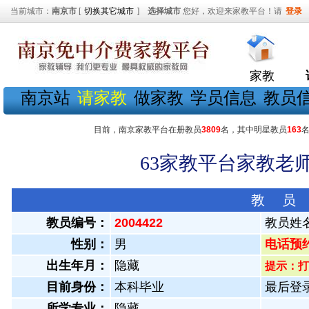
当前城市：
南京市
[
切换其它城市
]
选择城市
您好，欢迎来家教平台！请
登录
家教
南京站
请家教
做家教
学员信息
教员
目前，南京家教平台在册教员
3809
名，其中明星教员
163
63家教平台家教老师
教 员
教员编号：
2004422
教员姓
性别：
男
电话预约教
出生年月：
隐藏
提示：打
目前身份：
本科毕业
最后登录：
所学专业：
隐藏