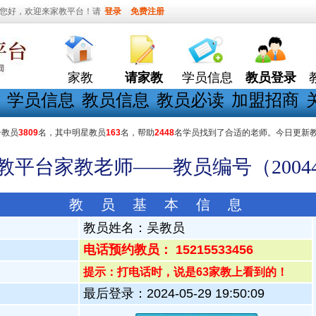
您好，欢迎来家教平台！请
登录
免费注册
家教
请家教
学员信息
教员登录
学员信息
教员信息
教员必读
加盟招商
册教员
3809
名，其中明星教员
163
名，帮助
2448
名学员找到了合适的老师。今日更新
家教平台家教老师——教员编号（20044
教 员 基 本 信 息
教员姓名：
吴教员
电话预约教员： 15215533456
提示：打电话时，说是63家教上看到的！
最后登录：2024-05-29 19:50:09