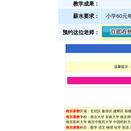
教学成果：
薪水要求：
小学60元
预约这位老师：
温馨提示：
南京家教
区域：
玄武区
秦淮区
建邺区
鼓
南京家教
学校：
南京大学
东南大学
南京师
南京医科大学
南京中医药大学
中国药科大
南京家教
科目：
数学
语文
物理
化学
英语