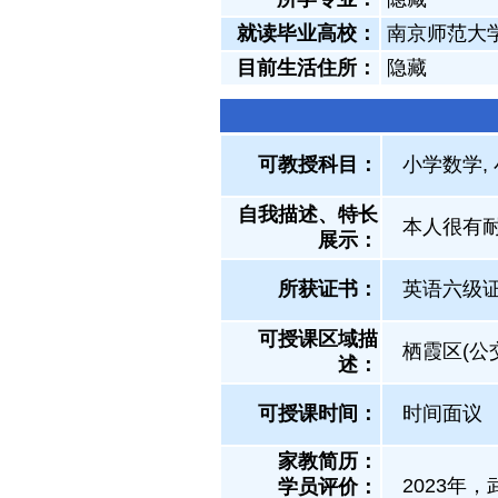
就读毕业高校：
南京师范大
目前生活住所：
隐藏
可教授科目：
小学数学,
自我描述、特长
本人很有
展示
：
所获证书
：
英语六级
可授课区域描
栖霞区(公交
述：
可授课时间：
时间面议
家教简历：
2023年
学员评价：