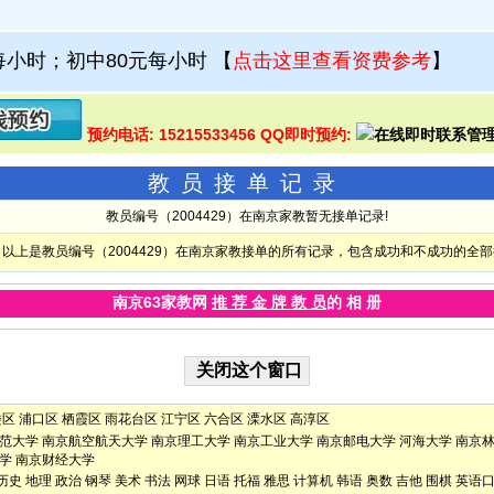
每小时；初中80元每小时
【
点击这里查看资费参考
】
预约电话: 15215533456 QQ即时预约:
教员接单记录
教员编号（2004429）在南京家教暂无接单记录!
以上是教员编号（2004429）在南京家教接单的所有记录，包含成功和不成功的全
南京63家教网
推 荐 金 牌 教 员
的 相 册
楼区
浦口区
栖霞区
雨花台区
江宁区
六合区
溧水区
高淳区
范大学
南京航空航天大学
南京理工大学
南京工业大学
南京邮电大学
河海大学
南京
学
南京财经大学
历史
地理
政治
钢琴
美术
书法
网球
日语
托福
雅思
计算机
韩语
奥数
吉他
围棋
英语