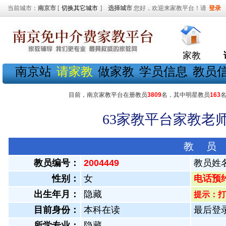
当前城市：
南京市
[
切换其它城市
]
选择城市
您好，欢迎来家教平台！请
登录
家教
南京站
请家教
做家教
学员信息
教员
目前，南京家教平台在册教员
3809
名，其中明星教员
163
63家教平台家教老师
教 员
教员编号：
2004449
教员姓
性别：
女
电话预约教
出生年月：
隐藏
提示：打
目前身份：
本科在读
最后登录：
所学专业：
隐藏