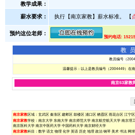
教学成果：
薪水要求：
执行【南京家教】薪水标准。
【
预约这位老师：
预约电话: 1521
教
教员编号（200
温馨提示：以上是教员编号（2004449）
南京63家教
南京家教
区域：
玄武区
秦淮区
建邺区
鼓楼区
浦口区
栖霞区
雨花台区
江宁区
南京家教
学校：
南京大学
东南大学
南京师范大学
南京航空航天大学
南京理
南京医科大学
南京中医药大学
中国药科大学
南京财经大学
南京家教
科目：
数学
语文
物理
化学
英语
历史
地理
政治
钢琴
美术
书法
网球