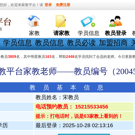
您好，欢迎来家教平台！请
登录
免费注册
家教
请家教
学员信息
教员登录
学员信息
教员信息
教员必读
加盟招商
册教员
3809
名，其中明星教员
163
名，帮助
2448
名学员找到了合适的老师。今日更新
家教平台家教老师——教员编号（20045
教 员 基 本 信 息
教员姓名：
宋教员
电话预约教员： 15215533456
提示：打电话时，说是63家教上看到的！
学历
最后登录：2025-10-28 02:13:16