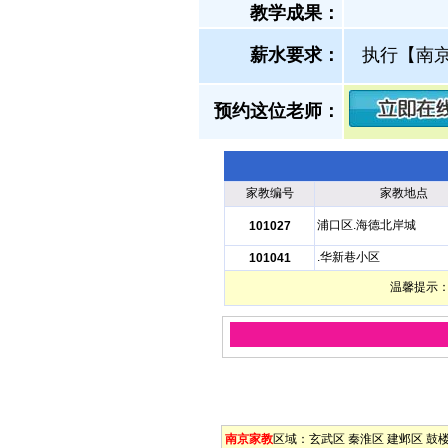
教学成果：
薪水要求：
执行【南
预约这位老师：
家教编号
家教地点
浦口区.海德北岸城
101027
.华新巷小区
101041
温馨提示：
南京家教
区域：
玄武区
秦淮区
建邺区
鼓