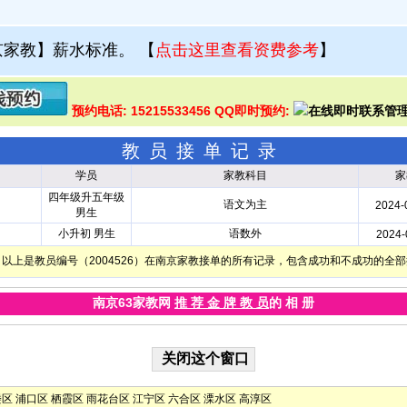
京家教】薪水标准。
【
点击这里查看资费参考
】
预约电话: 15215533456 QQ即时预约:
教员接单记录
学员
家教科目
家
四年级升五年级
语文为主
2024-
男生
小升初 男生
语数外
2024-
以上是教员编号（2004526）在南京家教接单的所有记录，包含成功和不成功的全
南京63家教网
推 荐 金 牌 教 员
的 相 册
楼区
浦口区
栖霞区
雨花台区
江宁区
六合区
溧水区
高淳区