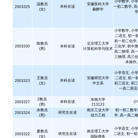
小学数学, 小学
温教员
安徽医科大学
本科在读
一初二数学, 
2003325
(女)
麻醉学
学
小学数学, 小学
二语文, 初一
初一初二化学, 
陈教员
北京理工大学
2003330
本科在读
三化学, 初中奥
(男)
计算机科学与技术
高二物理, 高一
三物理, 高三化
本操作
小学语文, 小学
王教员
安徽师范大学
二语文, 初一
本科在读
2003323
(女)
中文系
初三语文, 初三
一高二英语,
2教员
东南大学
本科在读
小
2003327
(男)
213123
余教员
南京工业大学
初一初二数学,
研究生在读
2003324
(男)
动力工程
学, 高一高二物
小学语文, 小学
夏教员
南京理工大学
研究生在读
二语文, 初一
2003322
(女)
国际商务