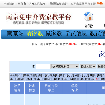
当前城市：
南京市
[
切换其它城市
]
选择城市
您好，欢迎来家教平台！请
登录
家教
南京站
请家教
做家教
学员信息
教员
目前，南京家教平台在册教员
3809
名，其中明星教员
163
家
ID
>>>共[781]条教员信息 共[53]页 每页[15]条
[1]
[2]
[3]
[4]
[5]
[6]
[7]
[8]
[9]
[10]
[1
[32]
[33]
[34]
[35]
[36]
[37]
[38]
[39]
[40]
[41]
[42]
[43]
[44]
[45]
[46]
[47]
48
[49]
教员
姓名
目前身份
学校
编号
性别
学历
专业