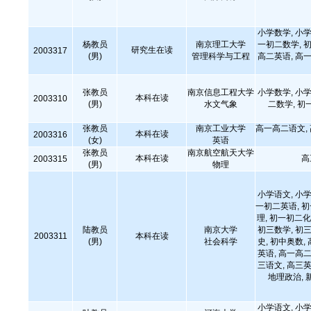
小学数学, 小学
杨教员
南京理工大学
一初二数学, 初
研究生在读
2003317
(男)
管理科学与工程
高二英语, 高一
张教员
南京信息工程大学
小学数学, 小学
本科在读
2003310
(男)
水文气象
二数学, 初
张教员
南京工业大学
高一高二语文,
本科在读
2003316
(女)
英语
张教员
南京航空航天大学
本科在读
高
2003315
(男)
物理
小学语文, 小学
一初二英语, 
理, 初一初二化
陆教员
南京大学
初三数学, 初三
2003311
本科在读
(男)
社会科学
史, 初中奥数,
英语, 高一高二
三语文, 高三英
地理政治, 
小学语文, 小学