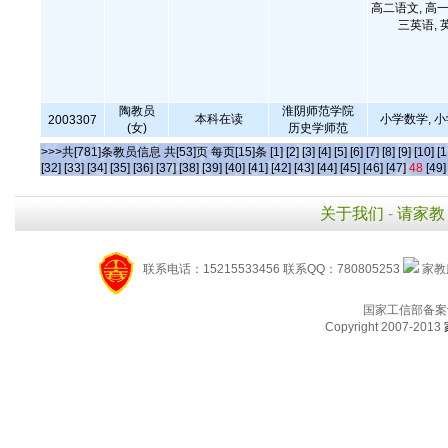
高二语文, 高一
三英语, 
陶教员
淮阴师范学院
本科在读
小学数学, 
2003307
(女)
历史学师范
>>>共[781]条教员信息 共[53]页 每页[15]条
[1]
[2]
[3]
[4]
[5]
[6]
[7]
[8]
[9]
[10]
[1
[32]
[33]
[34]
[35]
[36]
[37]
[38]
[39]
[40]
[41]
[42]
[43]
[44]
[45]
[46]
[47]
48
[49]
关于我们
-
请家教
联系电话：15215533456 联系QQ：780805253
家教服
国家工信部备案
Copyright 2007-2013