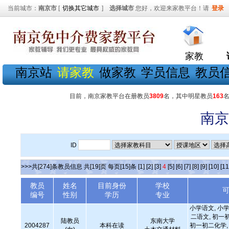
当前城市：
南京市
[
切换其它城市
]
选择城市
您好，欢迎来家教平台！请
登录
家教
南京站
请家教
做家教
学员信息
教员
目前，南京家教平台在册教员
3809
名，其中明星教员
163
南京
ID
>>>共[274]条教员信息 共[19]页 每页[15]条
[1]
[2]
[3]
4
[5]
[6]
[7]
[8]
[9]
[10]
[11
教员
姓名
目前身份
学校
编号
性别
学历
专业
小学语文, 小学
二语文, 初一
陆教员
东南大学
2004287
本科在读
初一初二化学, 