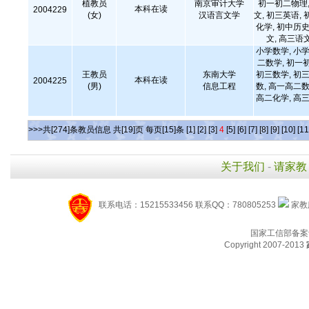
植教员
南京审计大学
初一初二物理,
本科在读
2004229
(女)
汉语言文学
文, 初三英语, 
化学, 初中历史
文, 高三语
小学数学, 小学
二数学, 初一
王教员
东南大学
初三数学, 初三
本科在读
2004225
(男)
信息工程
数, 高一高二数
高二化学, 高三
>>>共[274]条教员信息 共[19]页 每页[15]条
[1]
[2]
[3]
4
[5]
[6]
[7]
[8]
[9]
[10]
[11
关于我们
-
请家教
联系电话：15215533456 联系QQ：780805253
家教服
国家工信部备案
Copyright 2007-2013