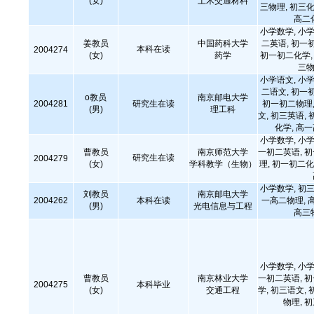
(女)
土木交通材料
三物理, 初三化
高二
小学数学, 小学
姜教员
中国药科大学
二英语, 初一
本科在读
2004274
(女)
药学
初一初二化学, 
三物
小学语文, 小学
二语文, 初一
o教员
南京邮电大学
2004281
研究生在读
初一初二物理,
(男)
理工科
文, 初三英语, 
化学, 高
小学数学, 小学
曹教员
南京师范大学
一初二英语, 
研究生在读
2004279
(女)
学科教学（生物）
理, 初一初二化
小学数学, 初三
刘教员
南京邮电大学
2004262
本科在读
一高二物理, 
(男)
光电信息与工程
高三
小学数学, 小学
曹教员
南京林业大学
一初二英语, 
2004275
本科毕业
(女)
交通工程
学, 初三语文, 
物理, 