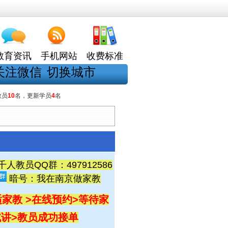
教育资讯
手机网站
收费标准
关注微信
切换城市
教员
10
名，更新学员
4
名
教员QQ群：497912586
暗号：我在南京做家教
家教 >在线预约
>等待家
试讲
>教员成功接单