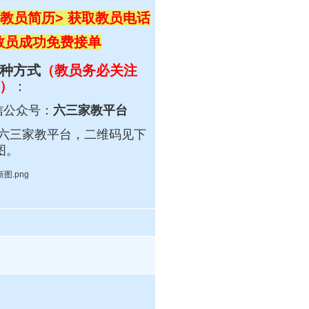
教员简历> 获取教员电话
 教员成功免费接单
种方式
（教员务必关注
）
：
信公众号：
六三家教平台
六三
家教平台，
二维码见下
图。