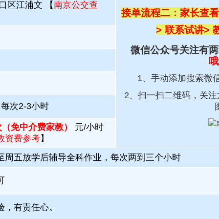
口区江浦文 【
南京公交查
接单流程二：家长查看
> 联系试讲
>
微信公众号关注有两
哦
1、手动添加搜索微
2、扫一扫
二维码，关注
每次2-3小时
每次（免中介费家教）
元/小时
教资费参考
】
至周五放学后辅导全科作业，每次两到三个小时
可
验，有责任心。