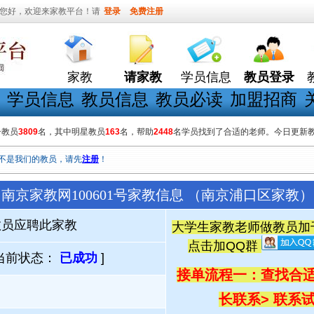
您好，欢迎来家教平台！请
登录
免费注册
家教
请家教
学员信息
教员登录
学员信息
教员信息
教员必读
加盟招商
册教员
3809
名，其中明星教员
163
名，帮助
2448
名学员找到了合适的老师。今日更新
不是我们的教员，请先
注册
！
南京家教网100601号家教信息 （南京浦口区家教）
教员应聘此家教
大学生家教老师做教员加千人
点击加QQ群
当前状态：
已成功
]
接单流程一：查找合适
长联系
> 联系