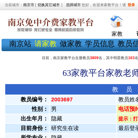
当前城市：
南京市
[
切换其它城市
]
选择城市
您好，欢迎来家教平台！请
登录
家教
南京站
请家教
做家教
学员信息
教员
目前，南京家教平台在册教员
3809
名，其中明星教员
163
63家教平台家教老师
教 员
教员编号：
2003697
教员姓
性别：
男
电话预约教
出生年月：
隐藏
提示：打
目前身份：
研究生在读
最后登录：
所学专业：
隐藏