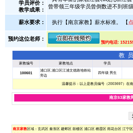
学员评价：
曾带领三年级学员曾倒数进不到班
教学成果：
薪水要求：
执行【南京家教】薪水标准。
【
预约这位老师：
预约电话: 15215
教
家教编号
家教地点
学员
浦口区.浦口区江浦文德路地铁站
四年级 男生
100601
旁边
温馨提示：以上是教员编号（2003697）
南京63家教
南京家教
区域：
玄武区
秦淮区
建邺区
鼓楼区
浦口区
栖霞区
雨花台区
江宁区